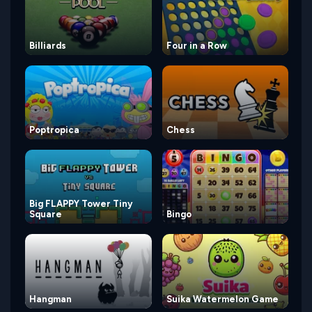
Billiards
Four in a Row
Poptropica
Chess
Big FLAPPY Tower Tiny
Square
Bingo
Hangman
Suika Watermelon Game