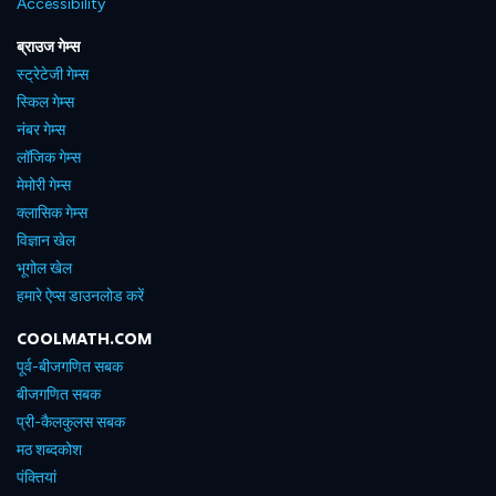
Accessibility
ब्राउज गेम्स
स्ट्रेटेजी गेम्स
स्किल गेम्स
नंबर गेम्स
लॉजिक गेम्स
मेमोरी गेम्स
क्लासिक गेम्स
विज्ञान खेल
भूगोल खेल
हमारे ऐप्स डाउनलोड करें
COOLMATH.COM
पूर्व-बीजगणित सबक
बीजगणित सबक
प्री-कैलकुलस सबक
मठ शब्दकोश
पंक्तियां