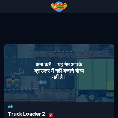
Skip
Skip
Skip
Skip
to
to
to
to
Top
Navigation
Main
Footer
of
Content
Page
क्षमा करें ... यह गेम आपके
ब्राउज़र में नहीं बजाने योग्य
नहीं है।
तर्क
Truck Loader 2