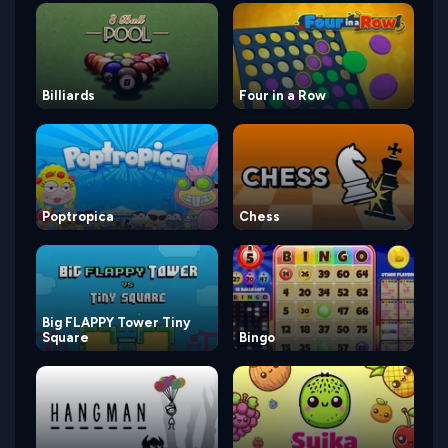
Billiards
Four in a Row
Poptropica
Chess
Big FLAPPY Tower Tiny
Square
Bingo