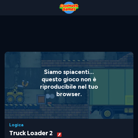
Skip
Skip
Skip
Skip
to
to
to
to
Top
Navigation
Main
Footer
of
Content
Page
Siamo spiacenti...
questo gioco non è
riproducibile nel tuo
browser.
Logica
Truck Loader 2