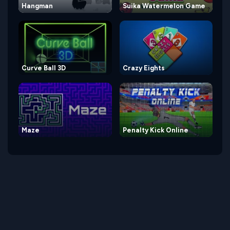
Hangman
Suika Watermelon Game
Curve Ball 3D
Crazy Eights
Maze
Penalty Kick Online