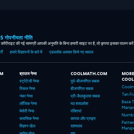
ोपनीयता नीति
कॉपीराइट की गई सामग्री आपकी अनुमति के बिना हमारी साइट पर है, तो कृपया इसका पालन करे
ें
हमारे विज्ञापनों के बारे में
एडब्लॉक अक्सर किये गए सवाल
OM
ब्राउज गेम्स
COOLMATH.COM
MORE
COO
स्ट्रेटेजी गेम्स
पूर्व-बीजगणित सबक
Coolm
स्किल गेम्स
बीजगणित सबक
Ten Fr
नंबर गेम्स
प्री-कैलकुलस सबक
Base T
लॉजिक गेम्स
मठ शब्दकोश
Manipu
मेमोरी गेम्स
पंक्तियां
Number
क्लासिक गेम्स
कारक और प्राइम
Patter
विज्ञान खेल
दशमलव
Manipu
भूगोल खेल
गुण