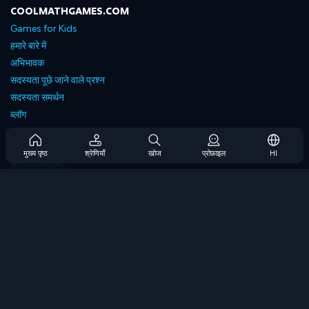
COOLMATHGAMES.COM
Games for Kids
हमारे बारे में
अभिभावक
सदस्यता पूछे जाने वाले प्रश्न
सदस्यता समर्थन
ब्लॉग
Developers
संपर्क करें
मुख्य पृष्ठ
श्रेणियाँ
खोज
प्रोफ़ाइल
HI
Accessibility
ब्राउज गेम्स
स्ट्रेटेजी गेम्स
स्किल गेम्स
नंबर गेम्स
लॉजिक गेम्स
मेमोरी गेम्स
क्लासिक गेम्स