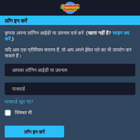
Skip
Skip
Skip
Skip
Skip
to
to
to
to
to
Top
Navigation
Main
Footer
main
लॉग इन करें
of
Content
content
Page
कृपया अपना लॉगिन आईडी या उपनाम दर्ज करें.
(खाता नहीं है?
साइन अप
करें
.)
यदि आप एक प्रीमियम सदस्य हैं, तो आप अपने ईमेल पते का भी उपयोग कर
सकते हैं।
आपका
लॉगिन
आईडी
या
पासवर्ड
उपनाम
पासवर्ड भूल गए?
रिमेम्बर मी