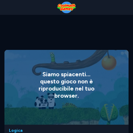
Skip
Skip
Skip
Skip
to
to
to
to
Top
Navigation
Main
Footer
of
Content
Page
Siamo spiacenti...
questo gioco non è
riproducibile nel tuo
browser.
Logica