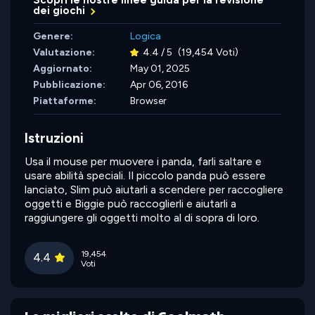
Scopri le nostre linee guida per la revisione
dei giochi
Genere:
Logica
Valutazione:
4.4 / 5
(19,454 Voti)
Aggiornato:
May 01, 2025
Pubblicazione:
Apr 06, 2016
Piattaforme:
Browser
Istruzioni
Usa il mouse per muovere i panda, farli saltare e
usare abilità speciali. Il piccolo panda può essere
lanciato, Slim può aiutarli a scendere per raccogliere
oggetti e Biggie può raccoglierli e aiutarli a
raggiungere gli oggetti molto al di sopra di loro.
19,454
4.4
Voti