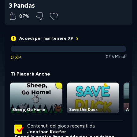
3 Pandas
87%
Accedi per mantenere XP
0 XP
0/15 Minuti
Ti Piacerà Anche
Sheep, Go Home
Save the Duck
Adve
Contenuti del gioco recensiti da
Jonathan Keefer