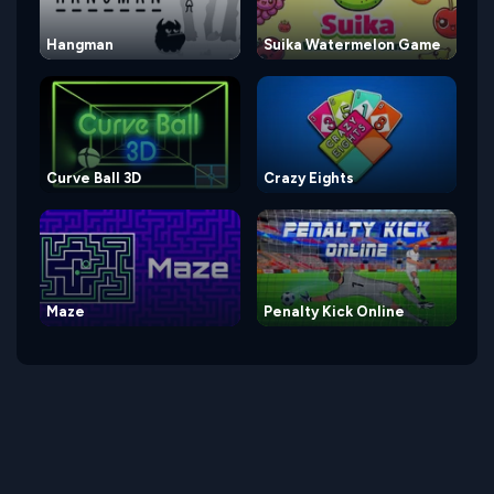
Hangman
Suika Watermelon Game
Curve Ball 3D
Crazy Eights
Maze
Penalty Kick Online