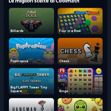
Le migliori scelte di Coolmath
Billiards
Four in a Row
Poptropica
Chess
Big FLAPPY Tower Tiny
Square
Bingo