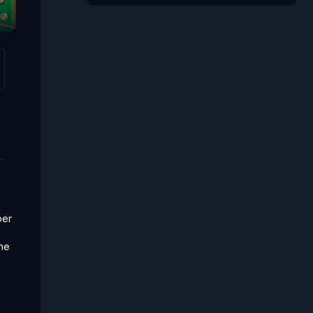
per
one