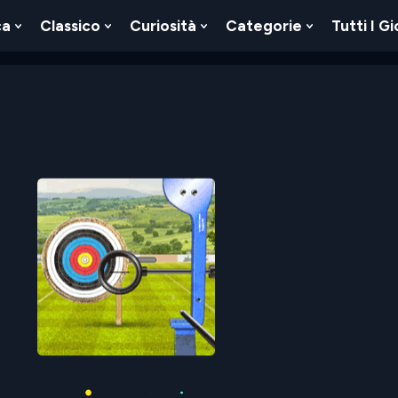
ca
Classico
Curiosità
Categorie
Tutti I Gi
Show
Show
Show
Show
u
Submenu
Submenu
Submenu
Submenu
For
For
For
For
Logica
Classico
Curiosità
Categorie