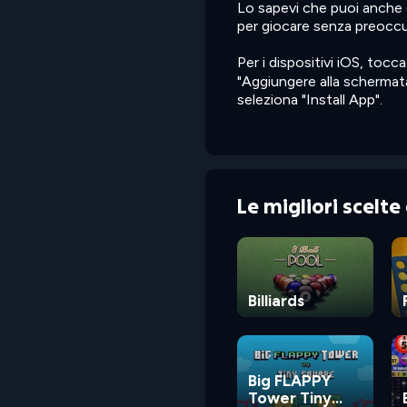
Lo sapevi che puoi anche
per giocare senza preoccupa
Per i dispositivi iOS, toc
"Aggiungere alla schermata
seleziona "Install App".
Le migliori scelt
Billiards
Big FLAPPY
Tower Tiny