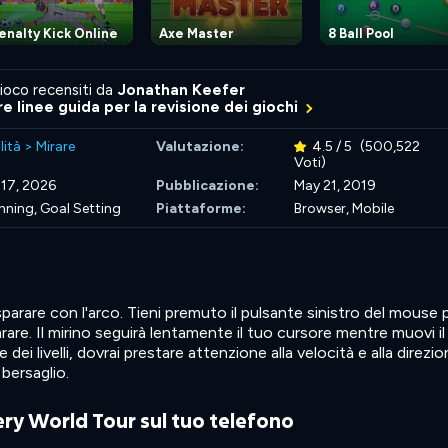
enalty Kick Online
Axe Master
8 Ball Pool
ioco recensiti da
Jonathan Keefer
re linee guida per la revisione dei giochi
lità
>
Mirare
Valutazione:
4.5 / 5
(500,522
Voti)
 17, 2026
Pubblicazione:
May 21, 2019
nning,
Goal Setting
Piattaforme:
Browser, Mobile
sparare con l'arco. Tieni premuto il pulsante sinistro del mouse 
arare. Il mirino seguirà lentamente il tuo cursore mentre muovi il
dei livelli, dovrai prestare attenzione alla velocità e alla direzi
 bersaglio.
ry World Tour sul tuo telefono