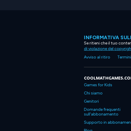
INFORMATIVA SUL
Se ritieni che il tuo con
di violazione del copyrig
Avviso al ritiro
Termini 
COOLMATHGAMES.C
Games for Kids
Chi siamo
Genitori
Domande frequenti
sull'abbonamento
Supporto in abbonamen
Blog