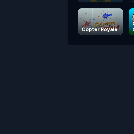
Square
Copter Royale