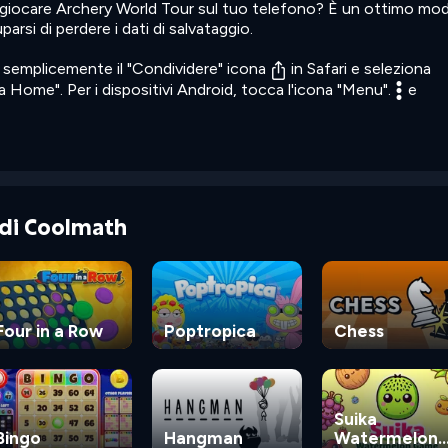
 giocare Archery World Tour sul tuo telefono? È un ottimo mo
rsi di perdere i dati di salvataggio.
ca semplicemente il "Condividere" icona
in Safari e seleziona
 Home". Per i dispositivi Android, tocca l'icona "Menu".
e
e di Coolmath
Four in a Row
Poptropica
Chess
Suika
Bingo
Hangman
Watermelon