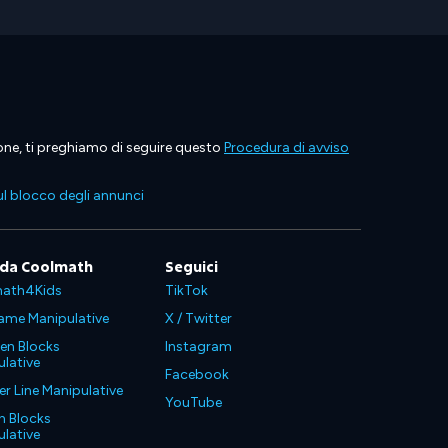
ione, ti preghiamo di seguire questo
Procedura di avviso
l blocco degli annunci
 da Coolmath
Seguici
ath4Kids
TikTok
ame Manipulative
X / Twitter
en Blocks
Instagram
lative
Facebook
 Line Manipulative
YouTube
n Blocks
lative