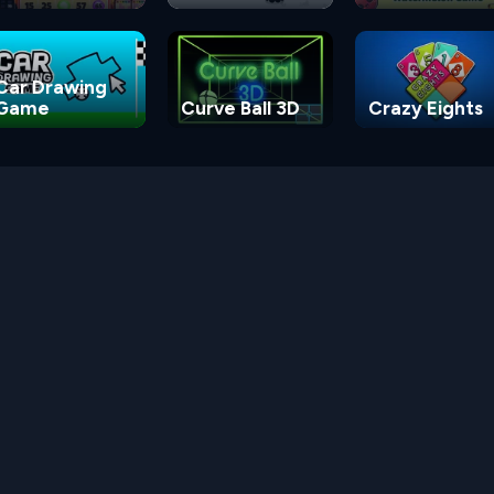
Game
Car Drawing
Game
Curve Ball 3D
Crazy Eights