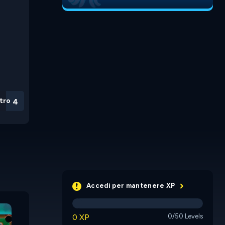
tro
3
Accedi per mantenere XP
9 Ball Pool
Darts
Soccer C
0 XP
0/50 Levels