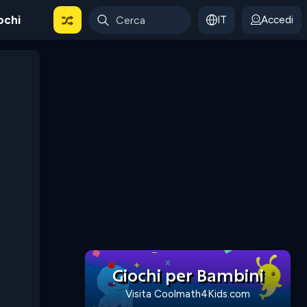
ochi
IT
Accedi
Giochi per Bambini
Visita Coolmath4Kids.com