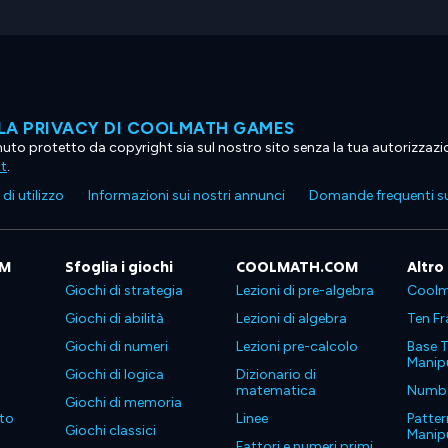
LA PRIVACY DI COOLMATH GAMES
tenuto protetto da copyright sia sul nostro sito senza la tua autorizzaz
ht
.
di utilizzo
Informazioni sui nostri annunci
Domande frequenti su
OM
Sfoglia i giochi
COOLMATH.COM
Altro
Giochi di strategia
Lezioni di pre-algebra
Coolm
Giochi di abilità
Lezioni di algebra
Ten Fr
Giochi di numeri
Lezioni pre-calcolo
Base T
Manipu
Giochi di logica
Dizionario di
matematica
Number
Giochi di memoria
to
Linee
Patter
Giochi classici
Manipu
Fattori e numeri primi