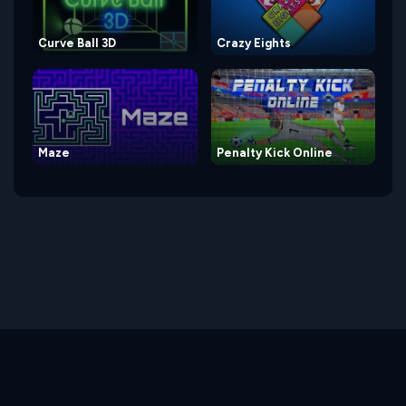
Curve Ball 3D
Crazy Eights
Maze
Penalty Kick Online