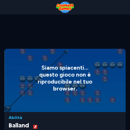
Skip
Skip
Skip
Skip
to
to
to
to
Top
Navigation
Main
Footer
of
Content
Page
Siamo spiacenti...
questo gioco non è
riproducibile nel tuo
browser.
Abilità
Balland