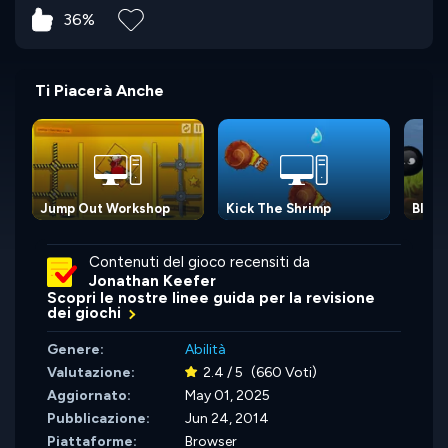
36%
Ti Piacerà Anche
Jump Out Workshop
Kick The Shrimp
Blob
Contenuti del gioco recensiti da
Jonathan Keefer
Scopri le nostre linee guida per la revisione
dei giochi
Genere:
Abilità
Valutazione:
2.4 / 5
(660 Voti)
Aggiornato:
May 01, 2025
Pubblicazione:
Jun 24, 2014
Piattaforme:
Browser