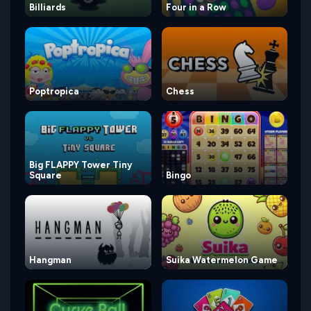
Billiards
Four in a Row
Poptropica
Chess
Big FLAPPY Tower Tiny
Square
Bingo
Hangman
Suika Watermelon Game