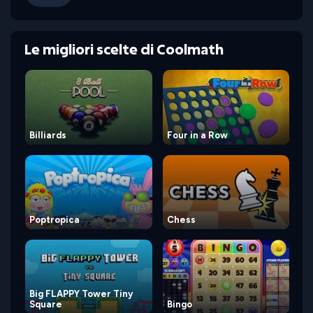
Le migliori scelte di Coolmath
Billiards
Four in a Row
Poptropica
Chess
Big FLAPPY Tower Tiny
Square
Bingo