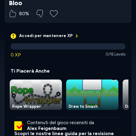
Bloo
80%
Accedi per mantenere XP
0 XP
0/16 Levels
Ti Piacerà Anche
Rope Wrapper
Draw to Smash
Draw
Contenuti del gioco recensiti da
Alex Feigenbaum
Scopri le nostre linee guida per la revisione