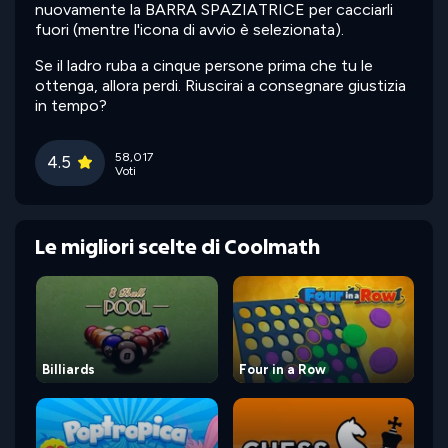
nuovamente la BARRA SPAZIATRICE per cacciarli
fuori (mentre l'icona di avvio è selezionata).
Se il ladro ruba a cinque persone prima che tu le
ottenga, allora perdi. Riuscirai a consegnare giustizia
in tempo?
58,017
4.5
Voti
Le migliori scelte di Coolmath
Billiards
Four in a Row