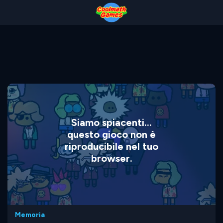
Skip
Skip
Skip
Skip
to
to
to
to
Top
Navigation
Main
Footer
of
Content
Page
Siamo spiacenti...
questo gioco non è
riproducibile nel tuo
browser.
Memoria