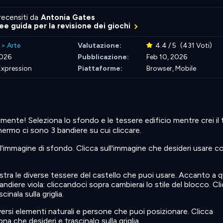
recensiti da
Antonia Gates
nee guida per la revisione dei giochi
>
Arte
Valutazione:
4.4 / 5
(431 Voti)
2026
Pubblicazione:
Feb 10, 2026
 Expression
Piattaforme:
Browser, Mobile
ralmente! Seleziona lo sfondo e le tessere edificio mentre crei il
chermo ci sono 3 bandiere su cui cliccare.
l'immagine di sfondo. Clicca sull'immagine che desideri usare 
tra le diverse tessere del castello che puoi usare. Accanto a 
ndiere viola: cliccandoci sopra cambierai lo stile del blocco. Cli
inala sulla griglia.
ersi elementi naturali e persone che puoi posizionare. Clicca
na che desideri e trascinalo sulla griglia.