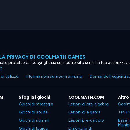
LA PRIVACY DI COOLMATH GAMES
tenuto protetto da copyright sia sul nostro sito senza la tua autorizzaz
ht
.
di utilizzo
Informazioni sui nostri annunci
Domande frequenti su
OM
Sfoglia i giochi
COOLMATH.COM
Altro
Giochi di strategia
Lezioni di pre-algebra
Coolm
Giochi di abilità
Lezioni di algebra
Ten Fr
Giochi di numeri
Lezioni pre-calcolo
Base T
Manipu
Giochi di logica
Dizionario di