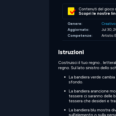
Contenuti del gioco 
Scopri le nostre li
Genere:
Creativo
Aggiornato:
Jul 30, 
Competenze:
Artistic
Istruzioni
Costruisci il tuo regno... lette
regno. Sul lato sinistro dello s
La bandiera verde cambia 
sfondo.
La bandiera arancione mos
tessere ci saranno delle ba
tessera che desideri e trasc
La bandiera blu mostra div
sull'elemento o sulla perso