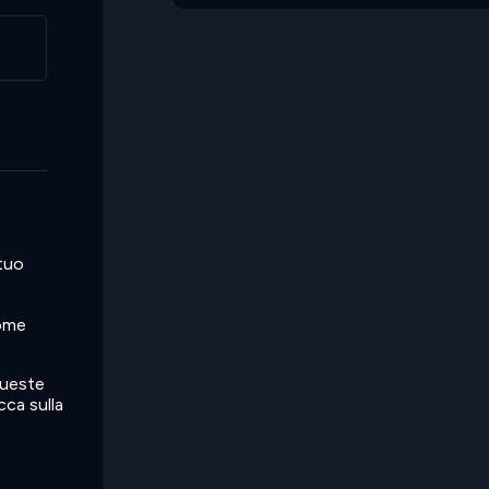
 tuo
come
queste
cca sulla