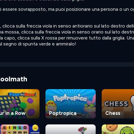
uò essere sovrapposto, ma puoi posizionare una persona o un 
 clicca sulla freccia viola in senso antiorario sul lato destro del
a mossa, clicca sulla freccia viola in senso orario sul lato destr
 capo, clicca sulla X rossa per rimuovere tutto dalla griglia. Un
sul segno di spunta verde e ammiralo!
 Coolmath
ur in a Row
Poptropica
Chess