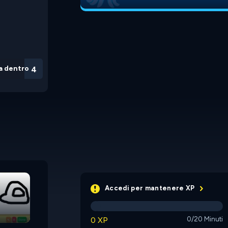
a dentro
3
Online Piano
Make A Coolmather
Accedi per mantenere XP
0 XP
0/20 Minuti