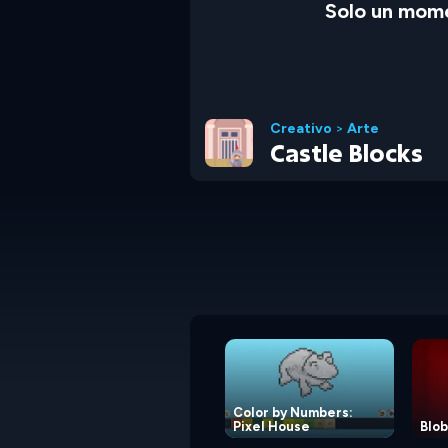
Solo un mome
Creativo
>
Arte
Castle Blocks
Color by Numbers:
Pixel House
Blo