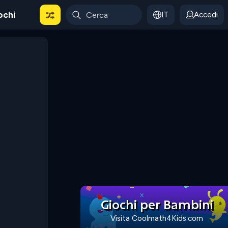
ochi
IT
Accedi
Giochi per Bambini
Visita Coolmath4Kids.com