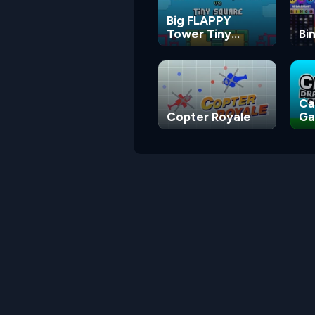
Big FLAPPY
Tower Tiny
Bi
Square
Ca
Copter Royale
G