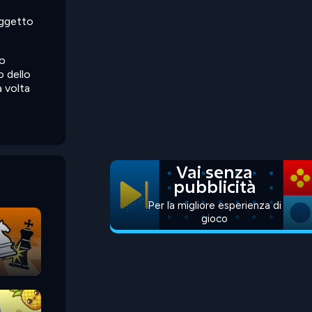
oggetto
lo
o dello
a volta
Vai senza
pubblicità
Per la migliore esperienza di
gioco