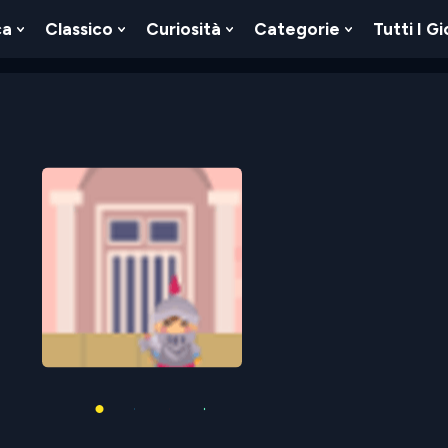
ca
Classico
Curiosità
Categorie
Tutti I Gi
Show
Show
Show
Show
u
Submenu
Submenu
Submenu
Submenu
For
For
For
For
Logica
Classico
Curiosità
Categorie