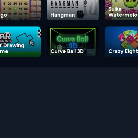
Suika
ngo
Hangman
Watermelo
Game
r Drawing
ame
Curve Ball 3D
Crazy Eight