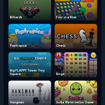
Billiards
Four in a Row
Poptropica
Chess
Big FLAPPY Tower Tiny
Square
Bingo
Hangman
Suika Watermelon Game