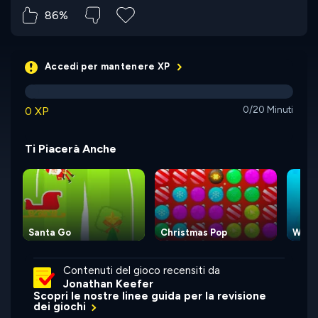
86%
Accedi per mantenere XP
0 XP
0/20 Minuti
Ti Piacerà Anche
Santa Go
Christmas Pop
Wake
Contenuti del gioco recensiti da
Jonathan Keefer
Scopri le nostre linee guida per la revisione
dei giochi