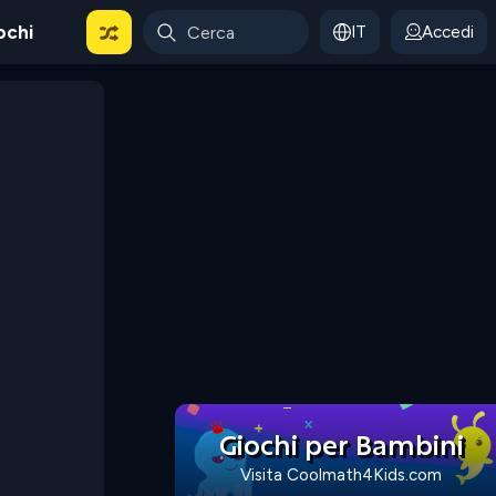
ochi
IT
Accedi
Giochi per Bambini
Visita Coolmath4Kids.com