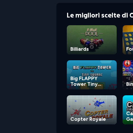
Le migliori scelte di
Billiards
Fo
Big FLAPPY
Tower Tiny
Bi
Square
Ca
Copter Royale
G