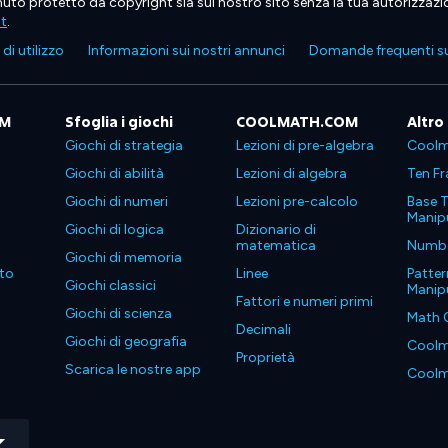
tenuto protetto da copyright sia sul nostro sito senza la tua autorizzaz
ht
.
di utilizzo
Informazioni sui nostri annunci
Domande frequenti su
OM
Sfoglia i giochi
COOLMATH.COM
Altro
Giochi di strategia
Lezioni di pre-algebra
Coolm
Giochi di abilità
Lezioni di algebra
Ten Fr
Giochi di numeri
Lezioni pre-calcolo
Base T
Manipu
Giochi di logica
Dizionario di
matematica
Number
Giochi di memoria
to
Linee
Patter
Giochi classici
Manipu
Fattori e numeri primi
Giochi di scienza
Math 
Decimali
Giochi di geografia
Coolm
Proprietà
Scarica le nostre app
Coolm