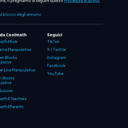
ione, ti preghiamo di seguire questo
Procedura di avviso
l blocco degli annunci
 da Coolmath
Seguici
ath4Kids
TikTok
ame Manipulative
X / Twitter
en Blocks
Instagram
lative
Facebook
 Line Manipulative
YouTube
n Blocks
lative
Quizzes
ath4Teachers
ath4Parents