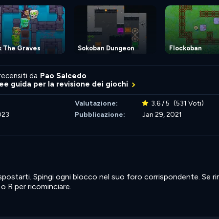
k The Graves
Sokoban Dungeon
Flockoban
recensiti da
Pao Salcedo
nee guida per la revisione dei giochi
Valutazione:
3.6 / 5
(531 Voti)
023
Pubblicazione:
Jan 29, 2021
spostarti. Spingi ogni blocco nel suo foro corrispondente. Se ri
o R per ricominciare.