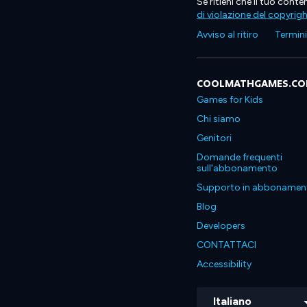
Se ritieni che il tuo con
di violazione del copyrig
Avviso al ritiro
Termini 
COOLMATHGAMES.C
Games for Kids
Chi siamo
Genitori
Domande frequenti
sull'abbonamento
Supporto in abbonamen
Blog
Developers
CONTATTACI
Accessibility
Italiano