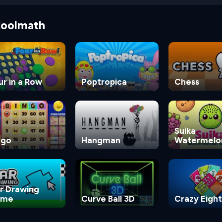
 Coolmath
ur in a Row
Poptropica
Chess
Suika
ngo
Hangman
Watermelo
Game
r Drawing
ame
Curve Ball 3D
Crazy Eight