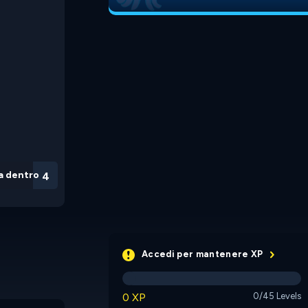
a dentro
3
Accedi per mantenere XP
0 XP
0/45 Levels
Massi
Sokoban Miner