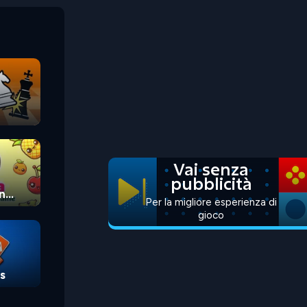
Vai senza
pubblicità
n
Per la migliore esperienza di
gioco
s