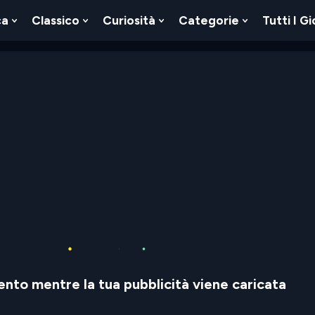
ca
Classico
Curiosità
Categorie
Tutti I Gi
Show
Show
Show
Show
u
Submenu
Submenu
Submenu
Submenu
For
For
For
For
Logica
Classico
Curiosità
Categorie
nto mentre la tua pubblicità viene caricata