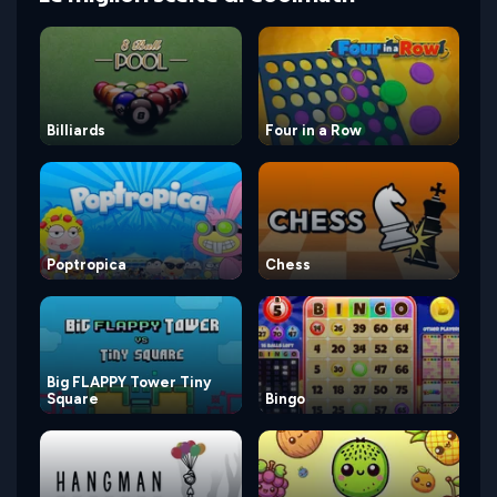
Billiards
Four in a Row
Poptropica
Chess
Big FLAPPY Tower Tiny
Square
Bingo