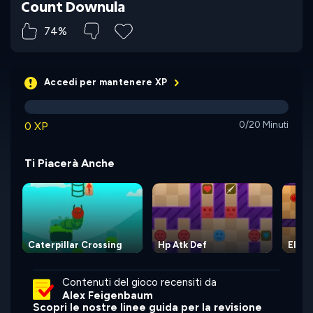
Count Downula
74%
Accedi per mantenere XP
0 XP
0/20 Minuti
Ti Piacerà Anche
Caterpillar Crossing
Hp Atk Def
Eleme
Contenuti del gioco recensiti da
Alex Feigenbaum
Scopri le nostre linee guida per la revisione