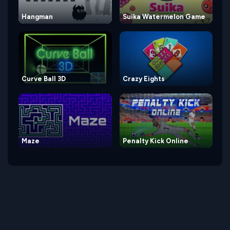
Hangman
Suika Watermelon Game
Curve Ball 3D
Crazy Eights
Maze
Penalty Kick Online