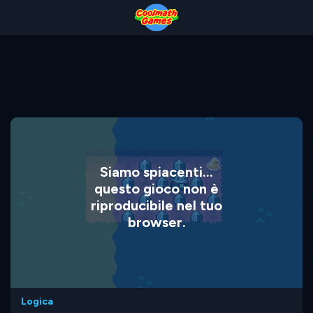
Skip
Skip
Skip
Skip
to
to
to
to
Top
Navigation
Main
Footer
of
Content
Page
Siamo spiacenti...
questo gioco non è
riproducibile nel tuo
browser.
Logica