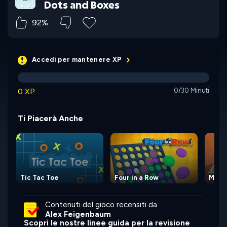
Dots and Boxes
92%
Accedi per mantenere XP
0 XP
0/30 Minuti
Ti Piacerà Anche
Tic Tac Toe
Four in a Row
Manc
Contenuti del gioco recensiti da
Alex Feigenbaum
Scopri le nostre linee guida per la revisione