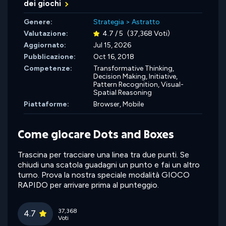
dei giochi
Genere:
Strategia
>
Astratto
Valutazione:
4.7 / 5
(37,368 Voti)
Aggiornato:
Jul 15, 2026
Pubblicazione:
Oct 16, 2018
Competenze:
Transformative Thinking,
Decision Making,
Initiative,
Pattern Recognition,
Visual-
Spatial Reasoning
Piattaforme:
Browser, Mobile
Come giocare Dots and Boxes
Trascina per tracciare una linea tra due punti. Se
chiudi una scatola guadagni un punto e fai un altro
turno. Prova la nostra speciale modalità GIOCO
RAPIDO per arrivare prima al punteggio.
37,368
4.7
Voti