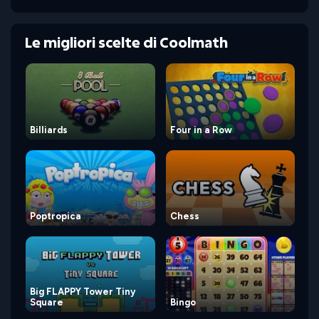
Le migliori scelte di Coolmath
Billiards
Four in a Row
Poptropica
Chess
Big FLAPPY Tower Tiny
Square
Bingo