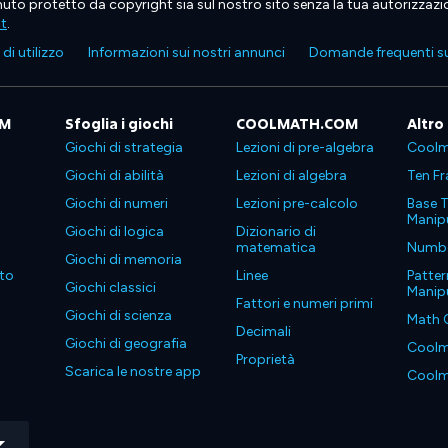
tenuto protetto da copyright sia sul nostro sito senza la tua autorizzaz
ht
.
di utilizzo
Informazioni sui nostri annunci
Domande frequenti su
OM
Sfoglia i giochi
COOLMATH.COM
Altro
Giochi di strategia
Lezioni di pre-algebra
Coolm
Giochi di abilità
Lezioni di algebra
Ten Fr
Giochi di numeri
Lezioni pre-calcolo
Base T
Manipu
Giochi di logica
Dizionario di
matematica
Number
Giochi di memoria
to
Linee
Patter
Giochi classici
Manipu
Fattori e numeri primi
Giochi di scienza
Math 
Decimali
Giochi di geografia
Coolm
Proprietà
Scarica le nostre app
Coolm