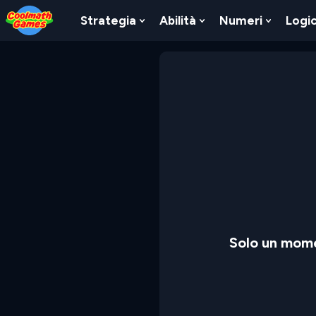
Skip
Skip
Skip
Skip
to
to
to
to
Strategia
Abilità
Numeri
Logi
Show
Show
Show
Top
Navigation
Main
Footer
Submenu
Submenu
Submen
of
Content
For
For
For
Page
Strategia
Abilità
Numeri
Solo un mome