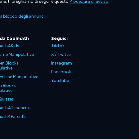
ione, ti preghiamo di seguire questo
Procedura di avviso
l blocco degli annunci
 da Coolmath
Seguici
ath4Kids
TikTok
ame Manipulative
X / Twitter
en Blocks
Instagram
lative
Facebook
 Line Manipulative
YouTube
n Blocks
lative
Quizzes
ath4Teachers
ath4Parents