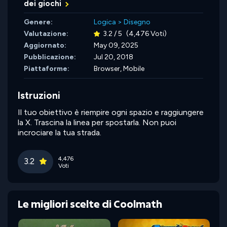
dei giochi
Genere:
Logica
>
Disegno
Valutazione:
3.2 / 5
(4,476 Voti)
Aggiornato:
May 09, 2025
Pubblicazione:
Jul 20, 2018
Piattaforme:
Browser, Mobile
Istruzioni
Il tuo obiettivo è riempire ogni spazio e raggiungere
la X. Trascina la linea per spostarla. Non puoi
incrociare la tua strada.
4,476
3.2
Voti
Le migliori scelte di Coolmath