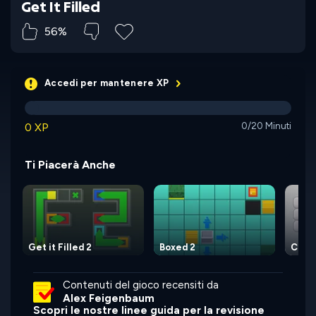
Get It Filled
56%
Accedi per mantenere XP
0 XP
0/20 Minuti
Ti Piacerà Anche
Get it Filled 2
Boxed 2
Color
Contenuti del gioco recensiti da
Alex Feigenbaum
Scopri le nostre linee guida per la revisione