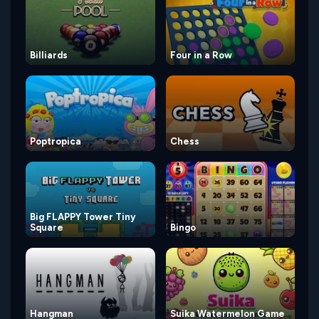
Billiards
Four in a Row
Poptropica
Chess
Big FLAPPY Tower Tiny
Square
Bingo
Hangman
Suika Watermelon Game