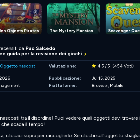
en Objects Pirates
The Mystery Mansion
Scavenger Que
recensiti da
Pao Salcedo
nee guida per la revisione dei giochi
Oggetto nascost
Valutazione:
4.5 / 5
(454 Voti)
 2026
Pubblicazione:
Jul 15, 2025
nagement
Piattaforme:
Browser, Mobile
 nascosti tra il disordine! Puoi vedere quali oggetti devi trovare
a che scada il tempo!
a, cliccaci sopra per raccoglierlo. Se clicchi sull'oggetto sbaglia