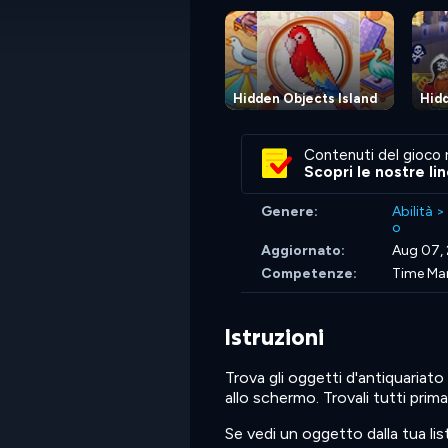
Hidden Objects Island
Hidd
Contenuti del gioco 
Scopri le nostre li
Genere:
Abilità
>
o
Aggiornato:
Aug 07,
Competenze:
Time Ma
Istruzioni
Trova gli oggetti d'antiquariato
allo schermo. Trovali tutti prim
Se vedi un oggetto dalla tua list