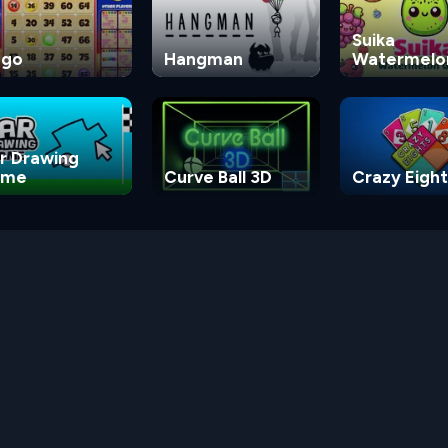
Suika
ngo
Hangman
Watermelo
Game
r Drawing
ame
Curve Ball 3D
Crazy Eight