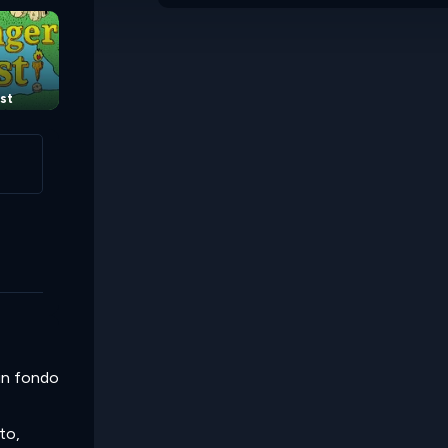
st
 in fondo
to,