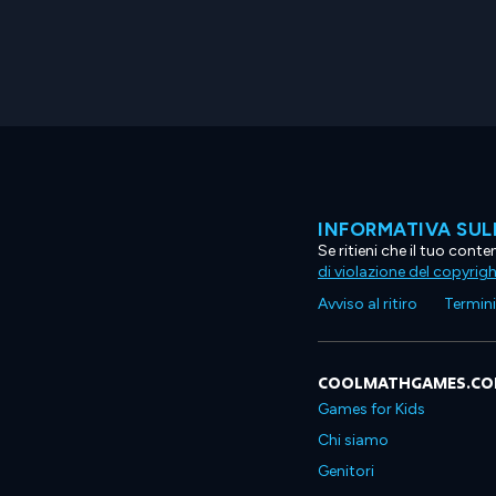
INFORMATIVA SUL
Se ritieni che il tuo con
di violazione del copyrig
Avviso al ritiro
Termini 
COOLMATHGAMES.C
Games for Kids
Chi siamo
Genitori