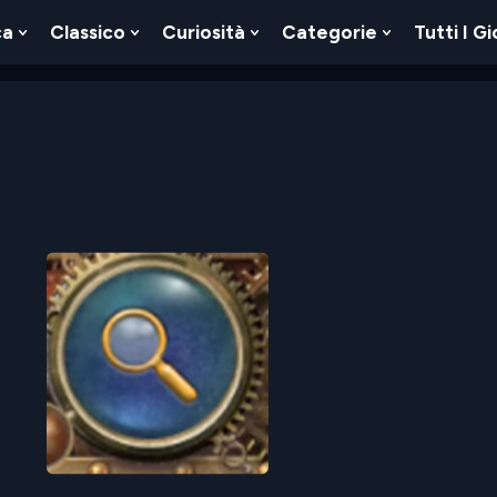
ca
Classico
Curiosità
Categorie
Tutti I Gi
Show
Show
Show
Show
u
Submenu
Submenu
Submenu
Submenu
For
For
For
For
Logica
Classico
Curiosità
Categorie