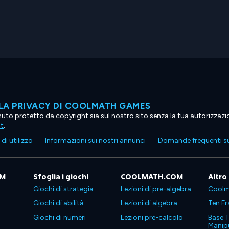
LA PRIVACY DI COOLMATH GAMES
tenuto protetto da copyright sia sul nostro sito senza la tua autorizzaz
ht
.
di utilizzo
Informazioni sui nostri annunci
Domande frequenti su
OM
Sfoglia i giochi
COOLMATH.COM
Altro
Giochi di strategia
Lezioni di pre-algebra
Coolm
Giochi di abilità
Lezioni di algebra
Ten Fr
Giochi di numeri
Lezioni pre-calcolo
Base T
Manipu