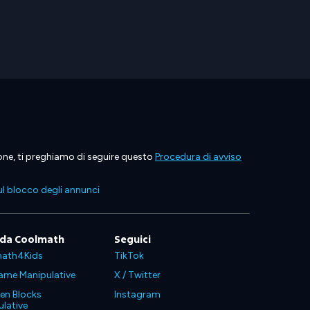
ione, ti preghiamo di seguire questo
Procedura di avviso
l blocco degli annunci
 da Coolmath
Seguici
ath4Kids
TikTok
ame Manipulative
X / Twitter
en Blocks
Instagram
lative