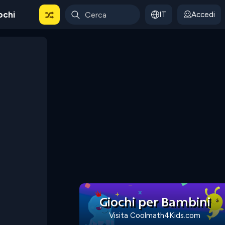
ochi
IT
Accedi
Giochi per Bambini
Visita Coolmath4Kids.com