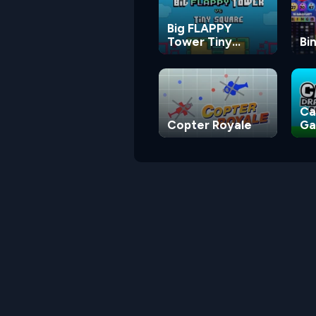
Big FLAPPY
Tower Tiny
Bi
Square
Ca
Copter Royale
G