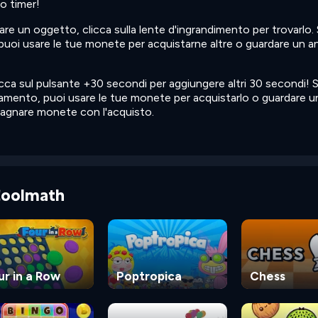
uo timer!
are un oggetto, clicca sulla lente d'ingrandimento per trovarlo.
o, puoi usare le tue monete per acquistarne altre o guardare un 
icca sul pulsante +30 secondi per aggiungere altri 30 secondi! 
mento, puoi usare le tue monete per acquistarlo o guardare u
dagnare monete con l'acquisto.
 Coolmath
ur in a Row
Poptropica
Chess