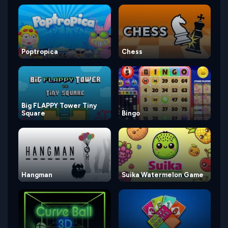
Poptropica
Chess
Big FLAPPY Tower Tiny
Square
Bingo
Hangman
Suika Watermelon Game