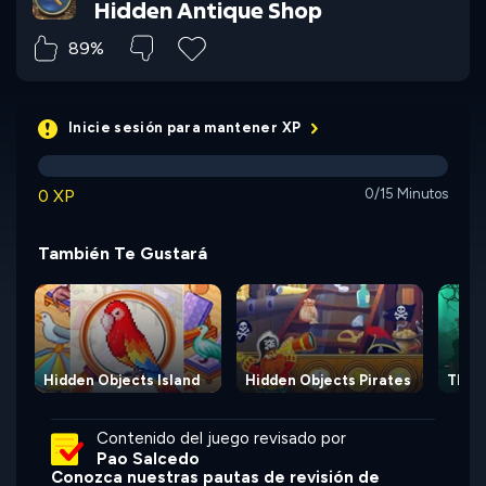
Hidden Antique Shop
89%
Inicie sesión para mantener XP
0 XP
0/15 Minutos
También Te Gustará
Hidden Objects Island
Hidden Objects Pirates
The 
Contenido del juego revisado por
Pao Salcedo
Conozca nuestras pautas de revisión de