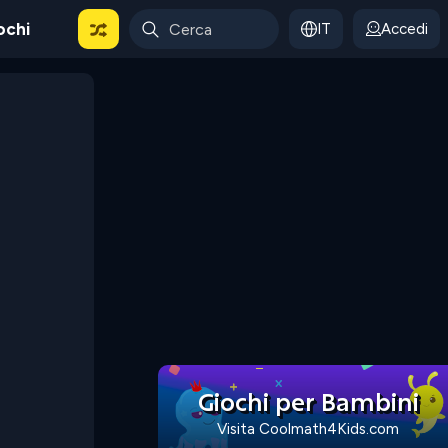
ochi
IT
Accedi
Giochi per Bambini
Visita Coolmath4Kids.com