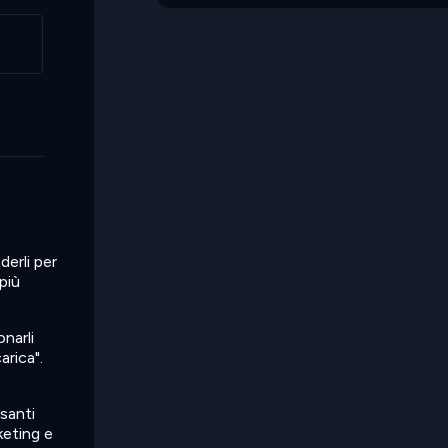
erli per
più
!
narli
arica".
santi
keting e