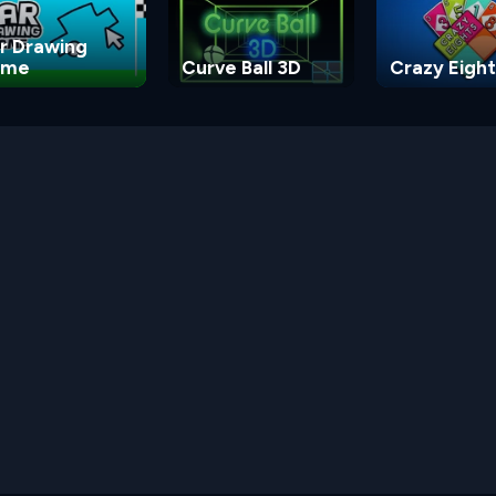
r Drawing
ame
Curve Ball 3D
Crazy Eight