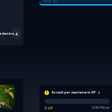
a dentro
3
Clicker Heroes
Accedi per mantenere XP
ity:
y
Duck Duck Clicker
0 XP
0/30 Minuti