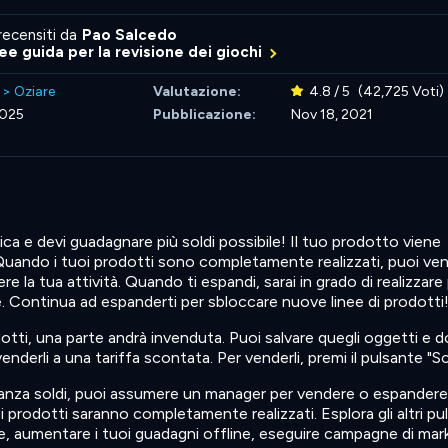
recensiti da
Pao Salcedo
nee guida per la revisione dei giochi
>
Oziare
Valutazione:
4.8 / 5
(42,725 Voti)
2025
Pubblicazione:
Nov 18, 2021
brica e devi guadagnare più soldi possibile! Il tuo prodotto viene
ando i tuoi prodotti sono completamente realizzati, puoi vend
e la tua attività. Quando ti espandi, sarai in grado di realizzare 
. Continua ad espanderti per sbloccare nuove linee di prodotti
otti, una parte andrà invenduta. Puoi salvare quegli oggetti e do
derli a una tariffa scontata. Per venderli, premi il pulsante "Sc
anza soldi, puoi assumere un manager per vendere o espandere
rodotti saranno completamente realizzati. Esplora gli altri pul
e, aumentare i tuoi guadagni offline, eseguire campagne di mar