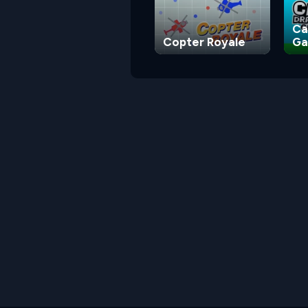
Ca
Copter Royale
G