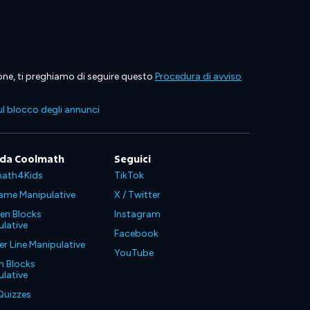
ione, ti preghiamo di seguire questo
Procedura di avviso
l blocco degli annunci
 da Coolmath
Seguici
ath4Kids
TikTok
ame Manipulative
X / Twitter
en Blocks
Instagram
lative
Facebook
 Line Manipulative
YouTube
n Blocks
lative
Quizzes