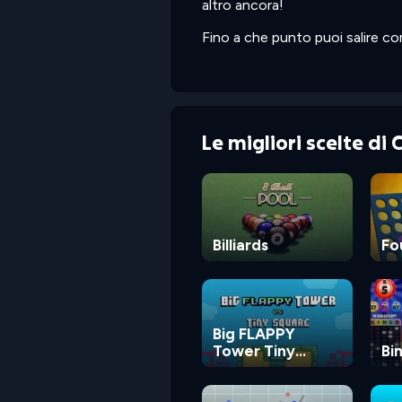
altro ancora!
Fino a che punto puoi salire co
Le migliori scelte di
Billiards
Fo
Big FLAPPY
Tower Tiny
Bi
Square