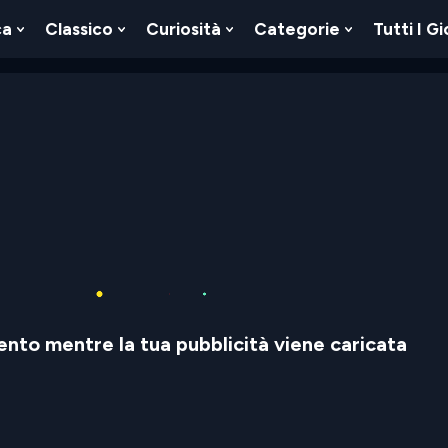
ca
Classico
Curiosità
Categorie
Tutti I Gi
Show
Show
Show
Show
u
Submenu
Submenu
Submenu
Submenu
For
For
For
For
Logica
Classico
Curiosità
Categorie
nto mentre la tua pubblicità viene caricata