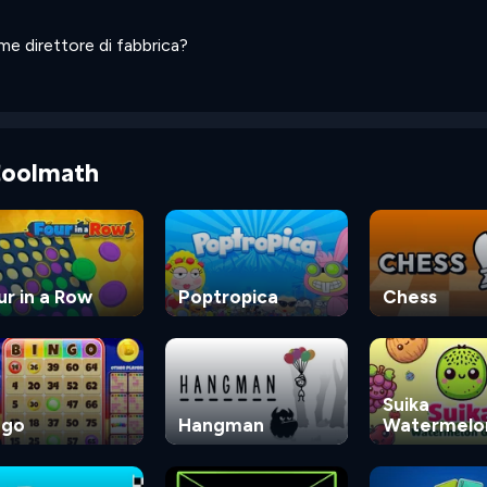
me direttore di fabbrica?
 Coolmath
ur in a Row
Poptropica
Chess
Suika
ngo
Hangman
Watermelo
Game