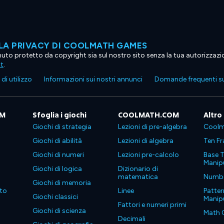
LA PRIVACY DI COOLMATH GAMES
tenuto protetto da copyright sia sul nostro sito senza la tua autorizzaz
ht
.
di utilizzo
Informazioni sui nostri annunci
Domande frequenti su
OM
Sfoglia i giochi
COOLMATH.COM
Altro
Giochi di strategia
Lezioni di pre-algebra
Coolm
Giochi di abilità
Lezioni di algebra
Ten Fr
Giochi di numeri
Lezioni pre-calcolo
Base T
Manipu
Giochi di logica
Dizionario di
matematica
Number
Giochi di memoria
to
Linee
Patter
Giochi classici
Manipu
Fattori e numeri primi
Giochi di scienza
Math 
Decimali