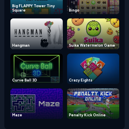
Big FLAPPY Tower Tiny
Square
Bingo
Hangman
Suika Watermelon Game
Curve Ball 3D
Crazy Eights
Maze
Penalty Kick Online