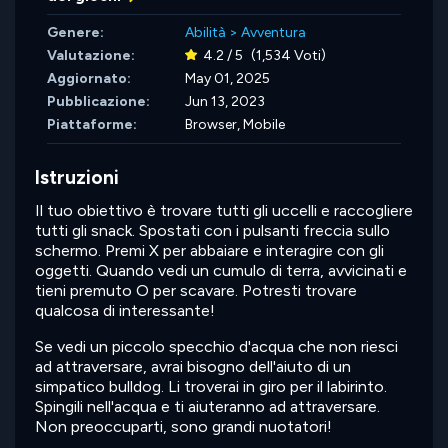
Genere:
Abilità
>
Avventura
Valutazione:
4.2 / 5
(1,534 Voti)
Aggiornato:
May 01, 2025
Pubblicazione:
Jun 13, 2023
Piattaforme:
Browser, Mobile
Istruzioni
Il tuo obiettivo è trovare tutti gli uccelli e raccogliere
tutti gli snack. Spostati con i pulsanti freccia sullo
schermo. Premi X per abbaiare e interagire con gli
oggetti. Quando vedi un cumulo di terra, avvicinati e
tieni premuto O per scavare. Potresti trovare
qualcosa di interessante!
Se vedi un piccolo specchio d'acqua che non riesci
ad attraversare, avrai bisogno dell'aiuto di un
simpatico bulldog. Li troverai in giro per il labirinto.
Spingili nell'acqua e ti aiuteranno ad attraversare.
Non preoccuparti, sono grandi nuotatori!