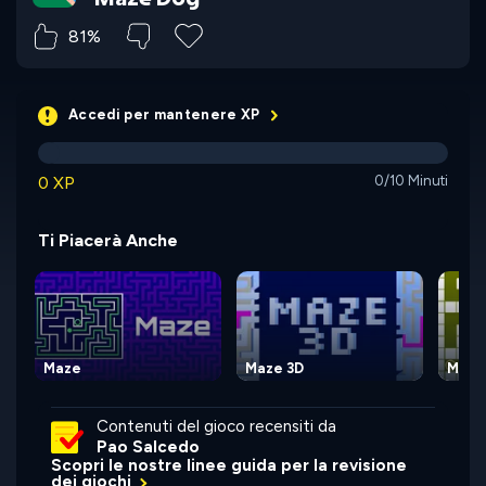
81%
Accedi per mantenere XP
0 XP
0/10 Minuti
Ti Piacerà Anche
Maze
Maze 3D
Maze
Contenuti del gioco recensiti da
Pao Salcedo
Scopri le nostre linee guida per la revisione
dei giochi