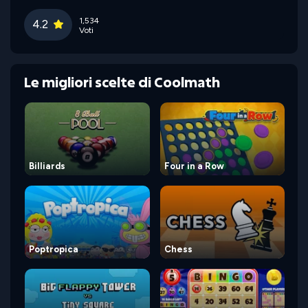
1,534
4.2
Voti
Le migliori scelte di Coolmath
Billiards
Four in a Row
Poptropica
Chess