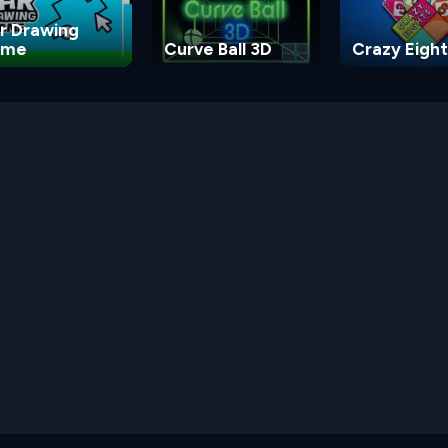
r Drawing
ame
Curve Ball 3D
Crazy Eight