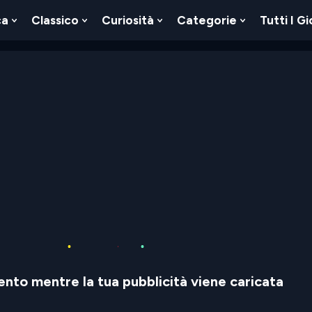
ca
Classico
Curiosità
Categorie
Tutti I Gi
Show
Show
Show
Show
u
Submenu
Submenu
Submenu
Submenu
For
For
For
For
Logica
Classico
Curiosità
Categorie
nto mentre la tua pubblicità viene caricata