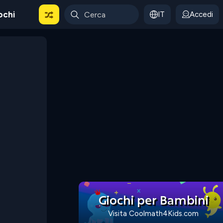
ochi
IT
Accedi
Giochi per Bambini
Visita Coolmath4Kids.com