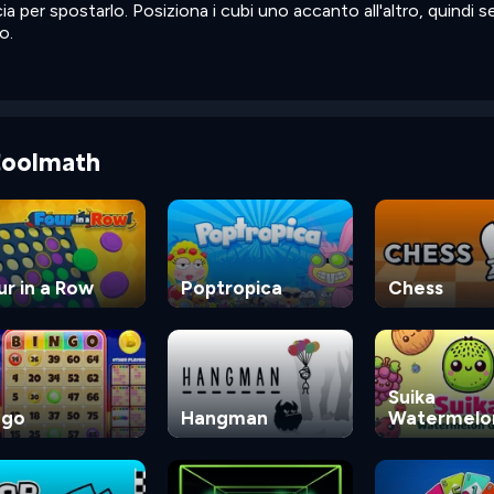
cia per spostarlo. Posiziona i cubi uno accanto all'altro, quindi s
o.
 Coolmath
ur in a Row
Poptropica
Chess
Suika
ngo
Hangman
Watermelo
Game