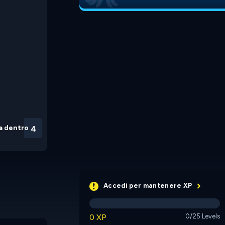
a dentro
3
Accedi per mantenere XP
0 XP
0/25 Levels
Crate Mage
Sokobanana