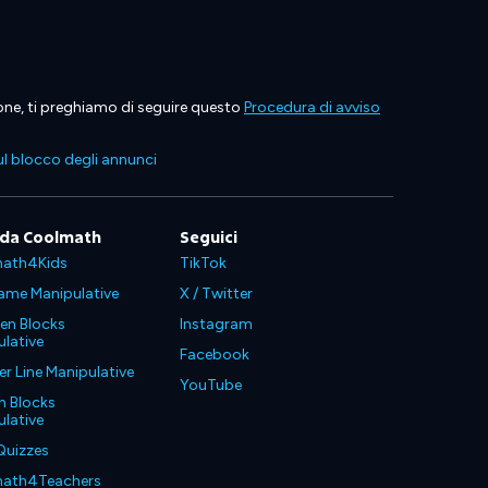
ione, ti preghiamo di seguire questo
Procedura di avviso
l blocco degli annunci
 da Coolmath
Seguici
ath4Kids
TikTok
ame Manipulative
X / Twitter
en Blocks
Instagram
lative
Facebook
 Line Manipulative
YouTube
n Blocks
lative
Quizzes
ath4Teachers