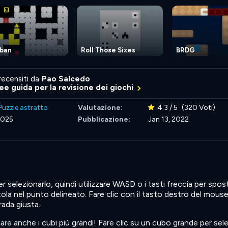
iban
Roll Those Sixes
BRDG
recensiti da
Pao Salcedo
nee guida per la revisione dei giochi
Puzzle astratto
Valutazione:
4.3 / 5
(320 Voti)
2025
Pubblicazione:
Jan 13, 2022
r selezionarlo, quindi utilizzare WASD o i tasti freccia per sposta
tola nel punto delineato. Fare clic con il tasto destro del mous
rada giusta.
stare anche i cubi più grandi! Fare clic su un cubo grande per sel