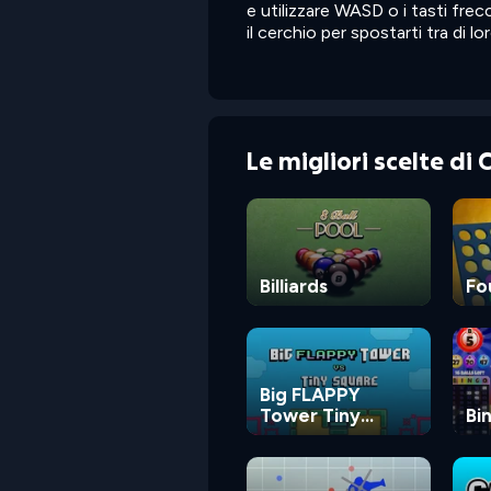
e utilizzare WASD o i tasti frec
il cerchio per spostarti tra di lor
Le migliori scelte di
Billiards
Fo
Big FLAPPY
Tower Tiny
Bi
Square