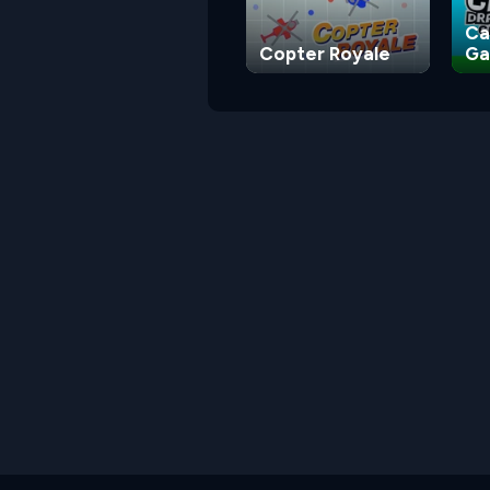
Ca
Copter Royale
G