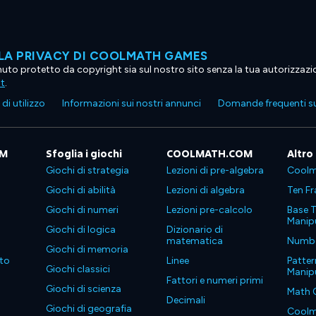
LA PRIVACY DI COOLMATH GAMES
tenuto protetto da copyright sia sul nostro sito senza la tua autorizzaz
ht
.
di utilizzo
Informazioni sui nostri annunci
Domande frequenti su
OM
Sfoglia i giochi
COOLMATH.COM
Altro
Giochi di strategia
Lezioni di pre-algebra
Coolm
Giochi di abilità
Lezioni di algebra
Ten Fr
Giochi di numeri
Lezioni pre-calcolo
Base T
Manipu
Giochi di logica
Dizionario di
matematica
Number
Giochi di memoria
to
Linee
Patter
Giochi classici
Manipu
Fattori e numeri primi
Giochi di scienza
Math 
Decimali
Giochi di geografia
Coolm