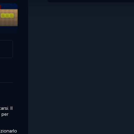
rsi. Il
e per
ezionarlo