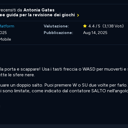
recensiti da
Antonia Gates
nee guida per la revisione dei giochi
Platform
Valutazione:
4.4 / 5
(3,138 Voti)
2025
Pubblicazione:
Aug 14, 2025
Mobile
 la porta e scappare! Usa i tasti freccia o WASD per muoverti e 
utte le sfere nere.
ettuare un doppio salto. Puoi premere W o SU due volte per farlo.
circi sono limitate, come indicato dal contatore SALTO nell'angolo
!