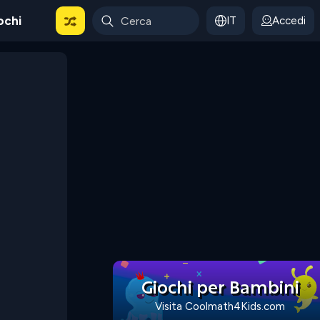
ochi
IT
Accedi
Giochi per Bambini
Visita Coolmath4Kids.com