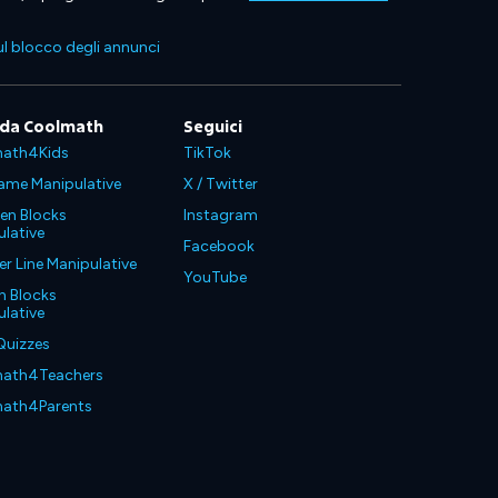
l blocco degli annunci
 da Coolmath
Seguici
ath4Kids
TikTok
ame Manipulative
X / Twitter
en Blocks
Instagram
lative
Facebook
 Line Manipulative
YouTube
n Blocks
lative
Quizzes
ath4Teachers
ath4Parents