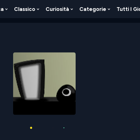
ca
Classico
Curiosità
Categorie
Tutti I Gi
Show
Show
Show
Show
u
Submenu
Submenu
Submenu
Submenu
For
For
For
For
Logica
Classico
Curiosità
Categorie