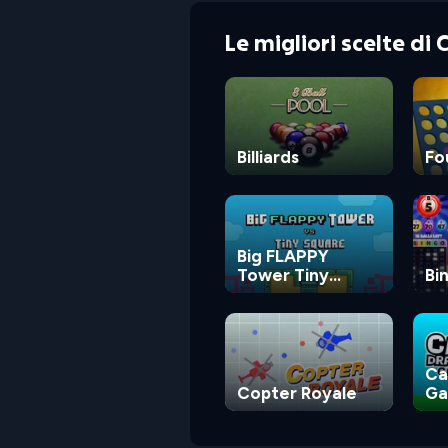
Le migliori scelte di
Billiards
Fo
Big FLAPPY
Tower Tiny
Bi
Square
Ca
Copter Royale
G