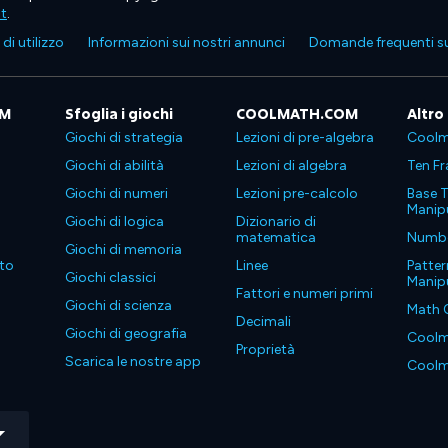
ht
.
di utilizzo
Informazioni sui nostri annunci
Domande frequenti su
OM
Sfoglia i giochi
COOLMATH.COM
Altro
Giochi di strategia
Lezioni di pre-algebra
Coolm
Giochi di abilità
Lezioni di algebra
Ten Fr
Giochi di numeri
Lezioni pre-calcolo
Base T
Manipu
Giochi di logica
Dizionario di
matematica
Number
Giochi di memoria
to
Linee
Patter
Giochi classici
Manipu
Fattori e numeri primi
Giochi di scienza
Math 
Decimali
Giochi di geografia
Coolm
Proprietà
Scarica le nostre app
Coolm