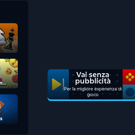
Vai senza
pubblicità
n
Per la migliore esperienza di
gioco
s