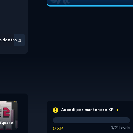
a dentro
3
Overlord's New
Star Hunt
Mansion
Accedi per mantenere XP
 Square
0 XP
0/21 Levels