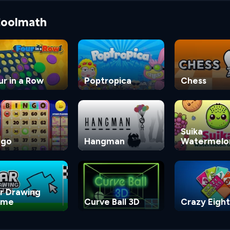
 Coolmath
ur in a Row
Poptropica
Chess
Suika
ngo
Hangman
Watermelo
Game
r Drawing
ame
Curve Ball 3D
Crazy Eight