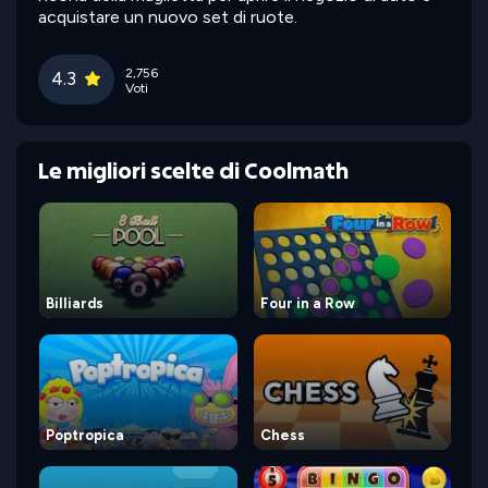
acquistare un nuovo set di ruote.
2,756
4.3
Voti
Le migliori scelte di Coolmath
Billiards
Four in a Row
Poptropica
Chess