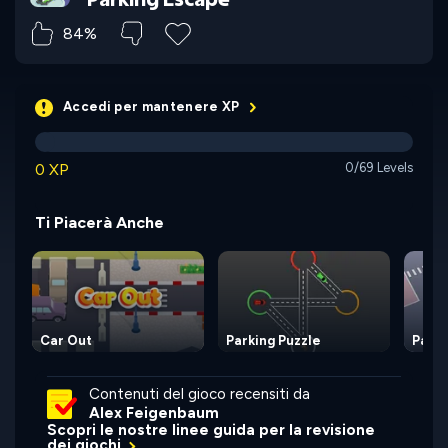
84%
Accedi per mantenere XP
0 XP
0/69 Levels
Ti Piacerà Anche
Car Out
Parking Puzzle
Parki
Contenuti del gioco recensiti da
Alex Feigenbaum
Scopri le nostre linee guida per la revisione
dei giochi