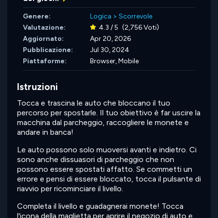
Genere:
Logica
>
Scorrevole
Valutazione:
4.3 / 5
(2,756 Voti)
Aggiornato:
Apr 20, 2026
Pubblicazione:
Jul 30, 2024
Piattaforme:
Browser, Mobile
Istruzioni
Tocca e trascina le auto che bloccano il tuo
percorso per spostarle. Il tuo obiettivo è far uscire la
macchina dal parcheggio, raccogliere le monete e
andare in banca!
Le auto possono solo muoversi avanti e indietro. Ci
sono anche dissuasori di parcheggio che non
possono essere spostati affatto. Se commetti un
errore e pensi di essere bloccato, tocca il pulsante di
riavvio per ricominciare il livello.
Completa il livello e guadagnerai monete! Tocca
l'icona della maglietta per aprire il negozio di auto e