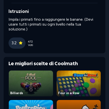
Istruzioni
Impila i primati fino a raggiungere le banane. (Devi
usare tutti i primati su ogni livello nella tua
soluzione.)
472
3.2
Voti
Le migliori scelte di Coolmath
Billiards
Four in a Row