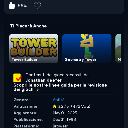
56%
Ti Piacerà Anche
Tower Builder
Geometry Tower
Moovi
Contenuti del gioco recensiti da
Jonathan Keefer
Scopri le nostre linee guida per la revisione
dei giochi
Genere:
Abilità
Valutazione:
3.2 / 5
(472 Voti)
Aggiornato:
May 01, 2025
Pubblicazione:
Dec 31, 1998
Piattaforme:
Browser