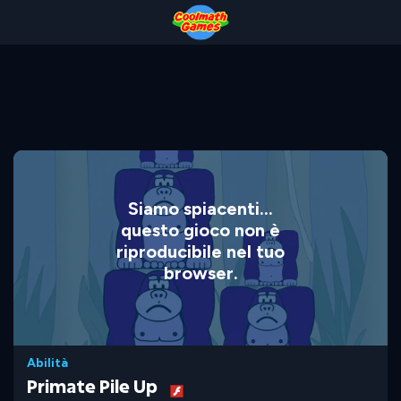
Skip
Skip
Skip
Skip
to
to
to
to
Top
Navigation
Main
Footer
of
Content
Page
Siamo spiacenti...
questo gioco non è
riproducibile nel tuo
browser.
Abilità
Primate Pile Up