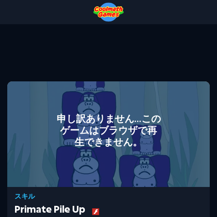
Skip
Skip
Skip
Skip
to
to
to
to
Top
Navigation
Main
Footer
of
Content
Page
申し訳ありません...この
ゲームはブラウザで再
生できません。
スキル
Primate Pile Up