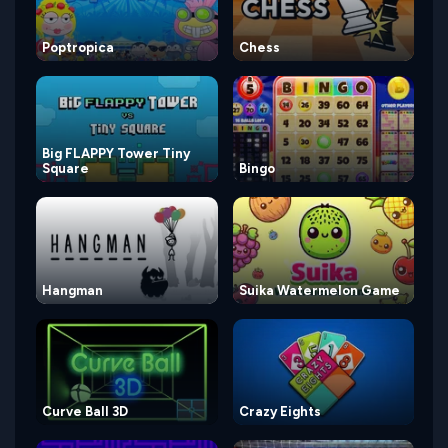
Poptropica
Chess
Big FLAPPY Tower Tiny
Square
Bingo
Hangman
Suika Watermelon Game
Curve Ball 3D
Crazy Eights