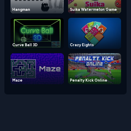
Hangman
Suika Watermelon Game
Curve Ball 3D
Crazy Eights
Maze
Penalty Kick Online