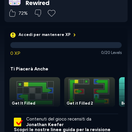
Rewired
72%
Accedi per mantenere XP
0 XP
0/20 Levels
Ti Piacerà Anche
Get It Filled
Get it Filled 2
Boxe
Contenuti del gioco recensiti da
Jonathan Keefer
Scopri le nostre linee guida per la revisione