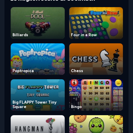
Billiards
Four in a Row
Poptropica
Chess
Big FLAPPY Tower Tiny
Square
Bingo