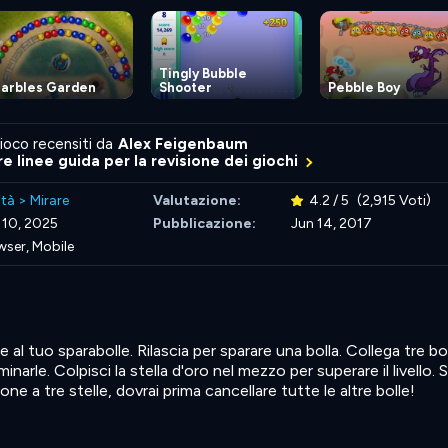
Tingly Bubble
arbles Garden
Shooter
Pebble Boy
ioco recensiti da
Alex Feigenbaum
re linee guida per la revisione dei giochi
ità
>
Mirare
Valutazione:
4.2 / 5
(2,915 Voti)
 10, 2025
Pubblicazione:
Jun 14, 2017
wser, Mobile
re al tuo sparabolle. Rilascia per sparare una bolla. Collega tre bo
inarle. Colpisci la stella d'oro nel mezzo per superare il livello. 
ne a tre stelle, dovrai prima cancellare tutte le altre bolle!