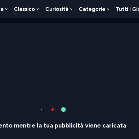
ca
Classico
Curiosità
Categorie
Tutti I Gi
Show
Show
Show
Show
u
Submenu
Submenu
Submenu
Submenu
For
For
For
For
Logica
Classico
Curiosità
Categorie
nto mentre la tua pubblicità viene caricata