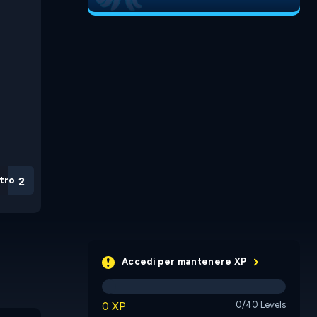
tro
2
Accedi per mantenere XP
0 XP
0/40 Levels
Bubble Pop
Adventures
Bubble I