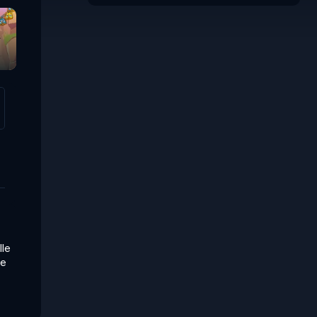
Monkey Bubble
Shooter
lle
Se