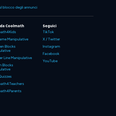
l blocco degli annunci
 da Coolmath
Seguici
ath4Kids
TikTok
ame Manipulative
X / Twitter
en Blocks
Instagram
lative
Facebook
 Line Manipulative
YouTube
n Blocks
lative
Quizzes
ath4Teachers
ath4Parents