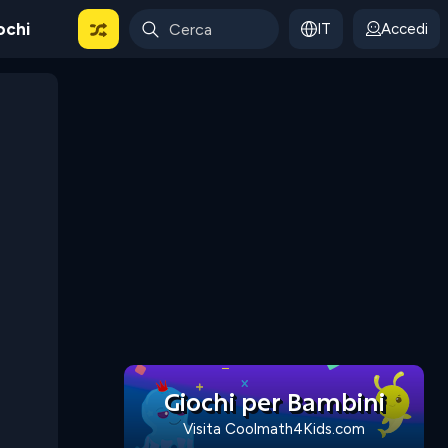
ochi
IT
Accedi
Giochi per Bambini
Visita Coolmath4Kids.com