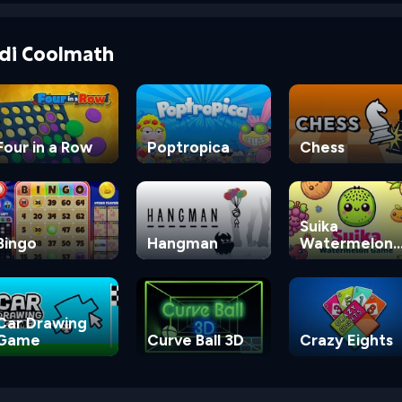
e di Coolmath
Four in a Row
Poptropica
Chess
Suika
Bingo
Hangman
Watermelon
Game
Car Drawing
Game
Curve Ball 3D
Crazy Eights