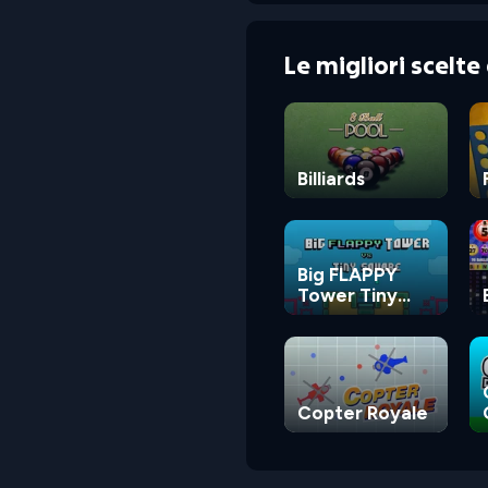
Le migliori scelt
Billiards
Big FLAPPY
Tower Tiny
Square
Copter Royale