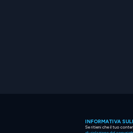
INFORMATIVA SUL
Se ritieni che il tuo con
di violazione del copyrig