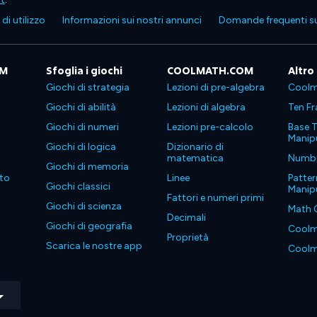
di utilizzo
Informazioni sui nostri annunci
Domande frequenti su
OM
Sfoglia i giochi
COOLMATH.COM
Altro
Giochi di strategia
Lezioni di pre-algebra
Coolm
Giochi di abilità
Lezioni di algebra
Ten Fr
Giochi di numeri
Lezioni pre-calcolo
Base T
Manipu
Giochi di logica
Dizionario di
matematica
Number
Giochi di memoria
to
Linee
Patter
Giochi classici
Manipu
Fattori e numeri primi
Giochi di scienza
Math 
Decimali
Giochi di geografia
Coolm
Proprietà
Scarica le nostre app
Coolm