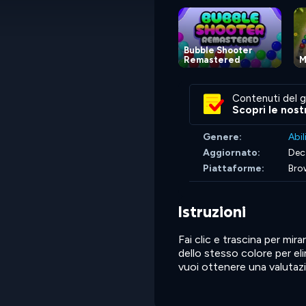
Bubble Shooter
Remastered
M
Contenuti del g
Scopri le nost
Genere:
Abil
Aggiornato:
Dec
Piattaforme:
Bro
Istruzioni
Fai clic e trascina per mira
dello stesso colore per elim
vuoi ottenere una valutazio