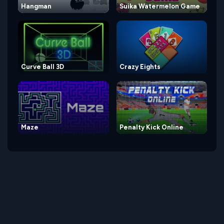
Hangman
Suika Watermelon Game
Curve Ball 3D
Crazy Eights
Maze
Penalty Kick Online