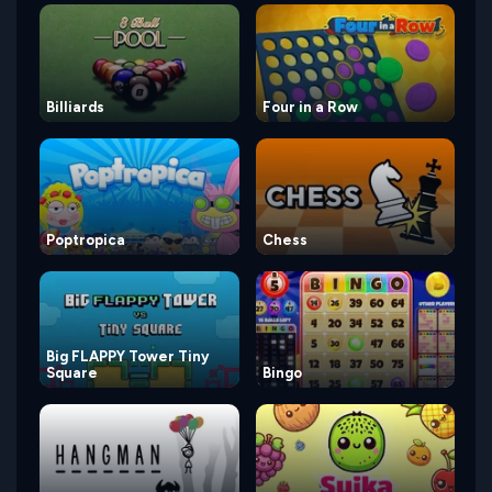
Billiards
Four in a Row
Poptropica
Chess
Big FLAPPY Tower Tiny
Square
Bingo