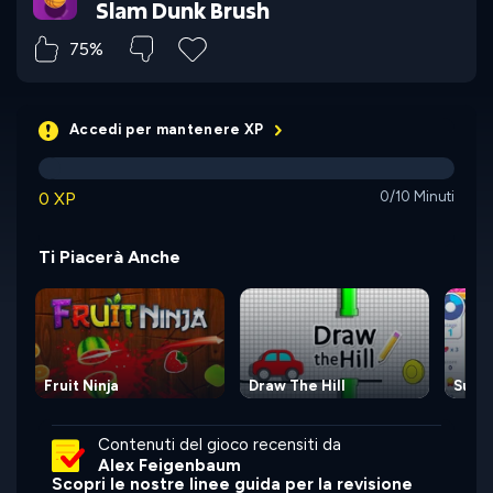
Slam Dunk Brush
75%
Accedi per mantenere XP
0 XP
0/10 Minuti
Ti Piacerà Anche
Fruit Ninja
Draw The Hill
Sushi
Contenuti del gioco recensiti da
Alex Feigenbaum
Scopri le nostre linee guida per la revisione