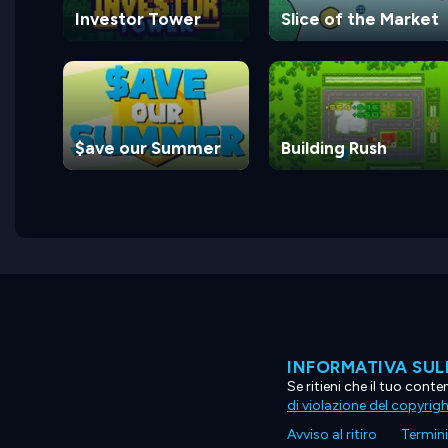
Investor Tower
Slice of the Market
$ave our Summer
Building Rush
INFORMATIVA SUL
Se ritieni che il tuo con
di violazione del copyrig
Avviso al ritiro
Termini 