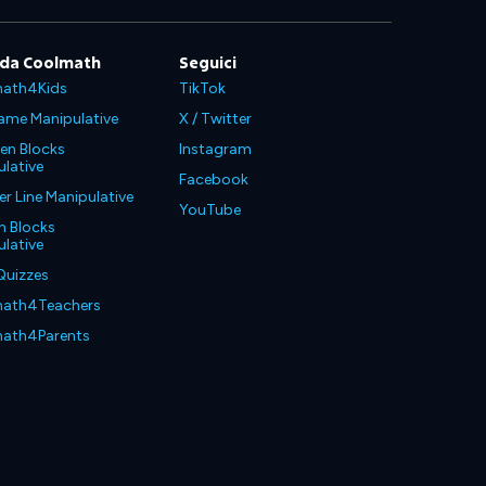
 da Coolmath
Seguici
ath4Kids
TikTok
ame Manipulative
X / Twitter
en Blocks
Instagram
lative
Facebook
 Line Manipulative
YouTube
n Blocks
lative
Quizzes
ath4Teachers
ath4Parents