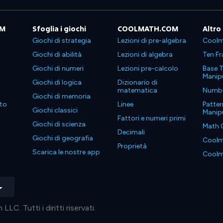
OM
Sfoglia i giochi
COOLMATH.COM
Altro
Giochi di strategia
Lezioni di pre-algebra
Coolm
Giochi di abilità
Lezioni di algebra
Ten Fr
Giochi di numeri
Lezioni pre-calcolo
Base T
Manipu
Giochi di logica
Dizionario di
matematica
Number
Giochi di memoria
to
Linee
Patter
Giochi classici
Manipu
Fattori e numeri primi
Giochi di scienza
Math 
Decimali
Giochi di geografia
Coolm
Proprietà
Scarica le nostre app
Coolm
. Tutti i diritti riservati.