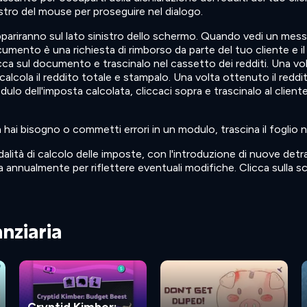
nistro del mouse per proseguire nel dialogo.
 appariranno sul lato sinistro dello schermo. Quando vedi un mes
nto è una richiesta di rimborso da parte del tuo cliente e il pri
cca sul documento e trascinalo nel cassetto dei redditi. Una vo
calcola il reddito totale e stampalo. Una volta ottenuto il reddi
dulo dell'imposta calcolata, cliccaci sopra e trascinalo al clie
 hai bisogno o commetti errori in un modulo, trascina il foglio 
ità di calcolo delle imposte, con l'introduzione di nuove detraz
a annualmente per riflettere eventuali modifiche. Clicca sulla sc
anziaria