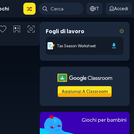
ochi
IT
Accedi
Fogli di lavoro
Tax Season Worksheet
Aggiungi A Classroom
Giochi per bambini