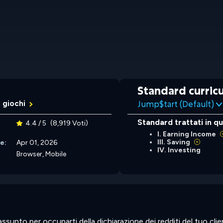
Standard curricu
Jump$tart (Default)
i giochi
Standard trattati in q
4.4 / 5
(8,919 Voti)
I. Earning Income
III. Saving
e:
Apr 01, 2026
IV. Investing
:
Browser, Mobile
ssunto per occuparti della dichiarazione dei redditi del tuo cli