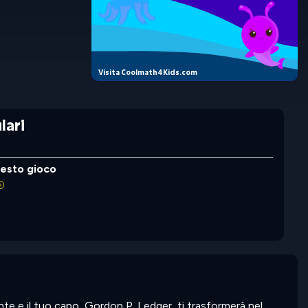
Visita Coolmath4Kids.com
lari
uesto gioco
ente e il tuo capo, Gordon P. Ledger, ti trasformerà nel