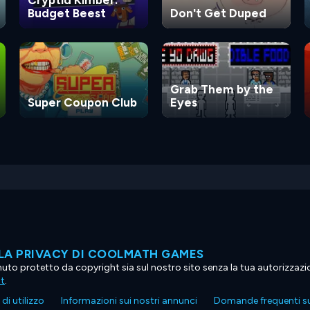
Cryptid Kimber:
Budget Beest
Don't Get Duped
Grab Them by the
Super Coupon Club
Eyes
LA PRIVACY DI COOLMATH GAMES
tenuto protetto da copyright sia sul nostro sito senza la tua autorizzaz
ht
.
di utilizzo
Informazioni sui nostri annunci
Domande frequenti su