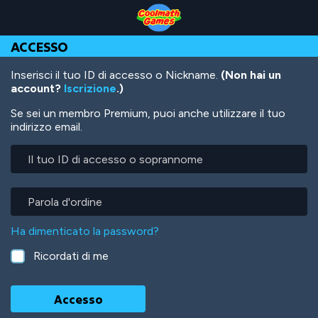
Skip
Skip
Skip
Skip
Salta
to
to
to
to
al
Top
Navigation
Main
Footer
contenuto
ACCESSO
of
Content
principale
Page
Inserisci il tuo ID di accesso o Nickname.
(Non hai un
account?
Iscrizione
.)
Se sei un membro Premium, puoi anche utilizzare il tuo
indirizzo email.
Il
tuo
ID
di
Parola
accesso
d'ordine
o
Ha dimenticato la password?
soprannome
Ricordati di me