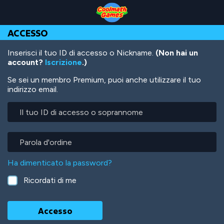
Skip
Skip
Skip
Skip
Salta
to
to
to
to
al
Top
Navigation
Main
Footer
contenuto
ACCESSO
of
Content
principale
Page
Inserisci il tuo ID di accesso o Nickname.
(Non hai un
account?
Iscrizione
.)
Se sei un membro Premium, puoi anche utilizzare il tuo
indirizzo email.
Il
tuo
ID
di
Parola
accesso
d'ordine
o
Ha dimenticato la password?
soprannome
Ricordati di me