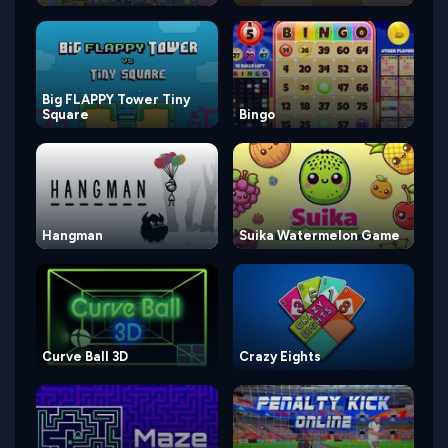
Big FLAPPY Tower Tiny
Square
Bingo
Hangman
Suika Watermelon Game
Curve Ball 3D
Crazy Eights