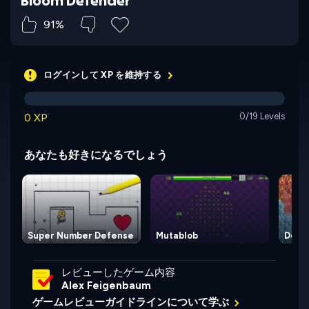
91%
ログインして XP を維持する
0 XP
0/19 Levels
あなたも好きになるでしょう
Super Number Defense
Mutablob
Defen
レビューしたゲーム内容
Alex Feigenbaum
ゲームレビューガイドラインについて学ぶ