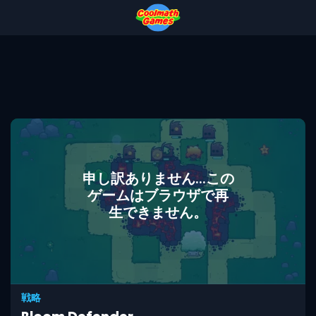
Skip
Skip
Skip
Skip
to
to
to
to
Top
Navigation
Main
Footer
of
Content
Page
申し訳ありません...この
ゲームはブラウザで再
生できません。
戦略
Bloom Defender