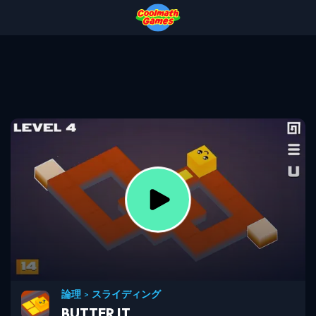
Skip
Skip
Skip
Skip
to
to
to
to
Top
Navigation
Main
Footer
of
Content
Page
論理
>
スライディング
BUTTER IT