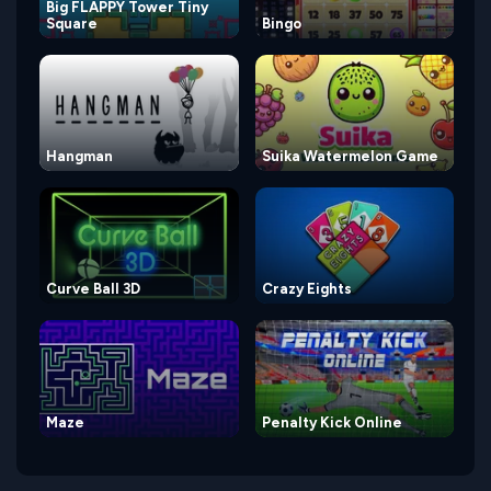
Big FLAPPY Tower Tiny
Square
Bingo
Hangman
Suika Watermelon Game
Curve Ball 3D
Crazy Eights
Maze
Penalty Kick Online