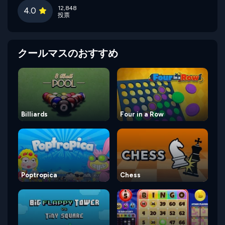
12,848
4.0
投票
クールマスのおすすめ
Billiards
Four in a Row
Poptropica
Chess