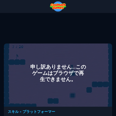
Skip
Skip
Skip
Skip
to
to
to
to
Top
Navigation
Main
Footer
of
Content
Page
申し訳ありません...この
ゲームはブラウザで再
生できません。
スキル
>
プラットフォーマー