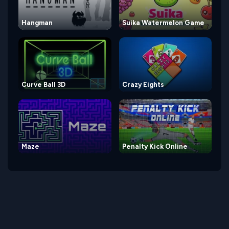
Hangman
Suika Watermelon Game
Curve Ball 3D
Crazy Eights
Maze
Penalty Kick Online