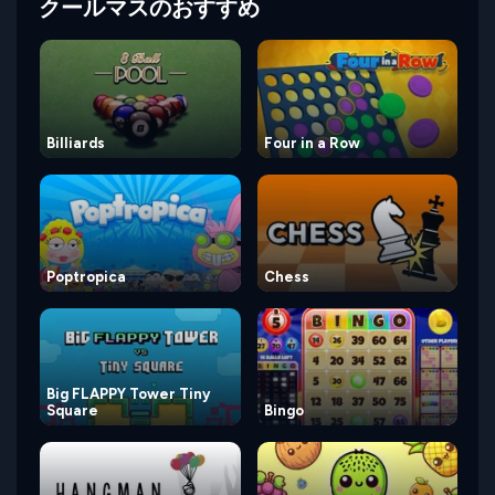
クールマスのおすすめ
Billiards
Four in a Row
Poptropica
Chess
Big FLAPPY Tower Tiny
Square
Bingo