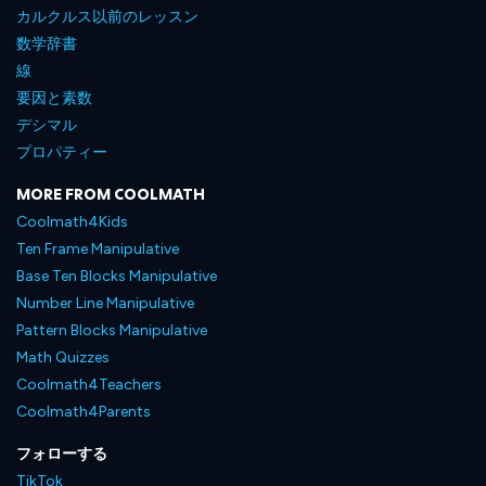
カルクルス以前のレッスン
数学辞書
線
要因と素数
デシマル
プロパティー
MORE FROM COOLMATH
Coolmath4Kids
Ten Frame Manipulative
Base Ten Blocks Manipulative
Number Line Manipulative
Pattern Blocks Manipulative
Math Quizzes
Coolmath4Teachers
Coolmath4Parents
フォローする
TikTok