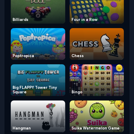
Billiards
Four in a Row
Poptropica
Chess
Big FLAPPY Tower Tiny
Square
Bingo
Hangman
Suika Watermelon Game