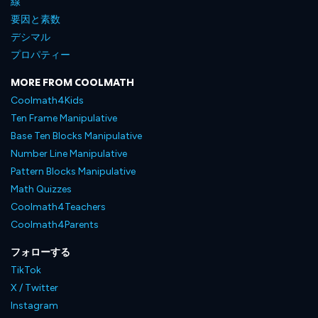
線
要因と素数
デシマル
プロパティー
MORE FROM COOLMATH
Coolmath4Kids
Ten Frame Manipulative
Base Ten Blocks Manipulative
Number Line Manipulative
Pattern Blocks Manipulative
Math Quizzes
Coolmath4Teachers
Coolmath4Parents
フォローする
TikTok
X / Twitter
Instagram