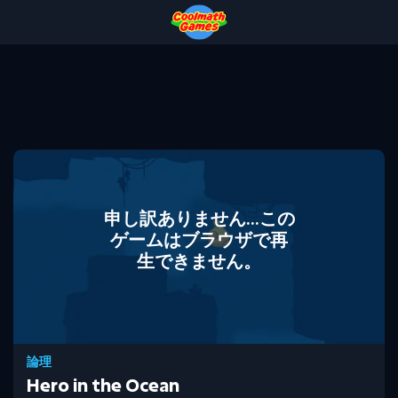
Skip
Skip
Skip
Skip
to
to
to
to
Top
Navigation
Main
Footer
of
Content
Page
申し訳ありません...この
ゲームはブラウザで再
生できません。
論理
Hero in the Ocean