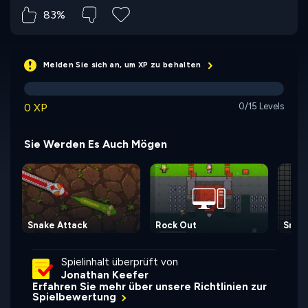
83%
Melden Sie sich an, um XP zu behalten
0 XP
0/15 Levels
Sie Werden Es Auch Mögen
Snake Attack
Rock Out
Snak
Spielinhalt überprüft von
Jonathan Keefer
Erfahren Sie mehr über unsere Richtlinien zur
Spielbewertung