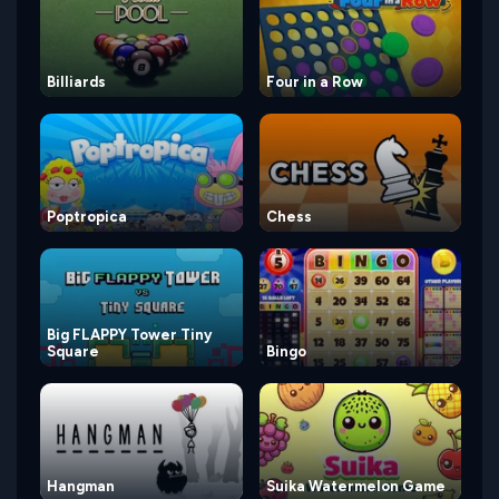
Billiards
Four in a Row
Poptropica
Chess
Big FLAPPY Tower Tiny
Square
Bingo
Hangman
Suika Watermelon Game