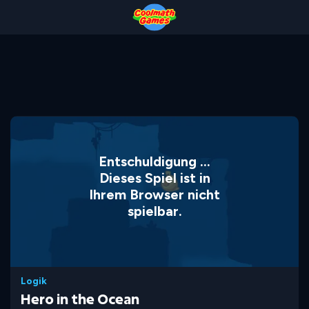
Skip
Skip
Skip
Skip
to
to
to
to
Top
Navigation
Main
Footer
of
Content
Page
Entschuldigung ...
Dieses Spiel ist in
Ihrem Browser nicht
spielbar.
Logik
Hero in the Ocean