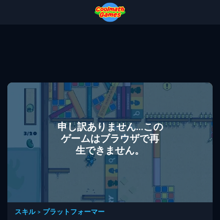
Skip
Skip
Skip
Skip
to
to
to
to
Top
Navigation
Main
Footer
of
Content
Page
申し訳ありません...この
ゲームはブラウザで再
生できません。
スキル
>
プラットフォーマー