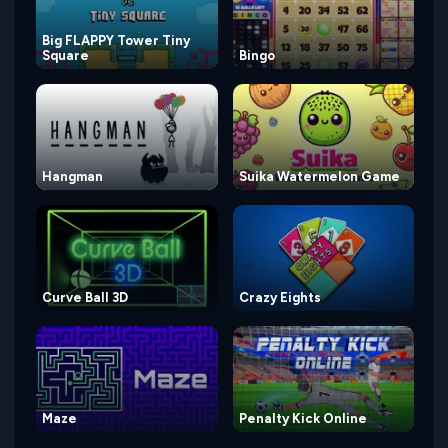
Big FLAPPY Tower Tiny
Square
Bingo
Hangman
Suika Watermelon Game
Curve Ball 3D
Crazy Eights
Maze
Penalty Kick Online