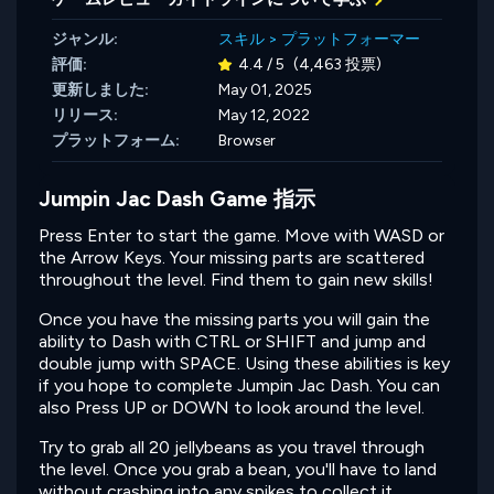
ジャンル:
スキル
>
プラットフォーマー
評価:
4.4 / 5
(4,463 投票)
更新しました:
May 01, 2025
リリース:
May 12, 2022
プラットフォーム:
Browser
Jumpin Jac Dash Game 指示
Press Enter to start the game. Move with WASD or
the Arrow Keys. Your missing parts are scattered
throughout the level. Find them to gain new skills!
Once you have the missing parts you will gain the
ability to Dash with CTRL or SHIFT and jump and
double jump with SPACE. Using these abilities is key
if you hope to complete Jumpin Jac Dash. You can
also Press UP or DOWN to look around the level.
Try to grab all 20 jellybeans as you travel through
the level. Once you grab a bean, you'll have to land
without crashing into any spikes to collect it.