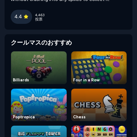
4,463
4.4
投票
クールマスのおすすめ
Billiards
Four in a Row
Poptropica
Chess