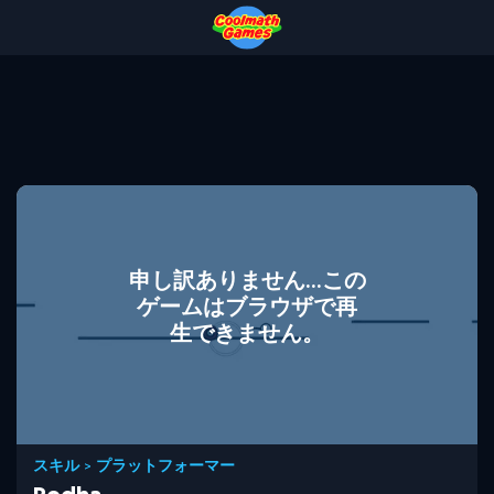
Skip
Skip
Skip
Skip
to
to
to
to
Top
Navigation
Main
Footer
of
Content
Page
申し訳ありません...この
ゲームはブラウザで再
生できません。
スキル
>
プラットフォーマー