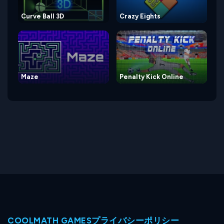
Curve Ball 3D
Crazy Eights
Maze
Penalty Kick Online
COOLMATH GAMESプライバシーポリシー