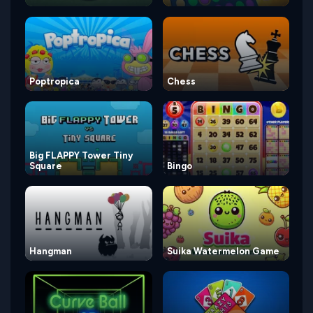
Poptropica
Chess
Big FLAPPY Tower Tiny
Square
Bingo
Hangman
Suika Watermelon Game