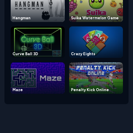
Hangman
Suika Watermelon Game
Curve Ball 3D
Crazy Eights
Maze
Penalty Kick Online