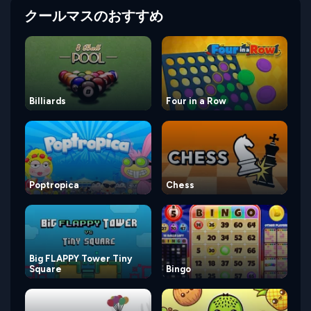
クールマスのおすすめ
Billiards
Four in a Row
Poptropica
Chess
Big FLAPPY Tower Tiny
Square
Bingo