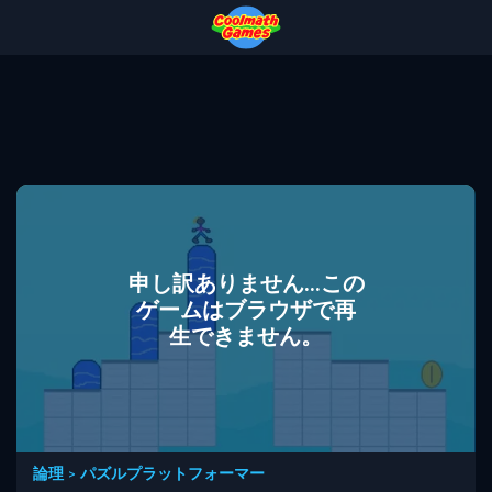
Skip
Skip
Skip
Skip
to
to
to
to
Top
Navigation
Main
Footer
of
Content
Page
申し訳ありません...この
ゲームはブラウザで再
生できません。
論理
>
パズルプラットフォーマー