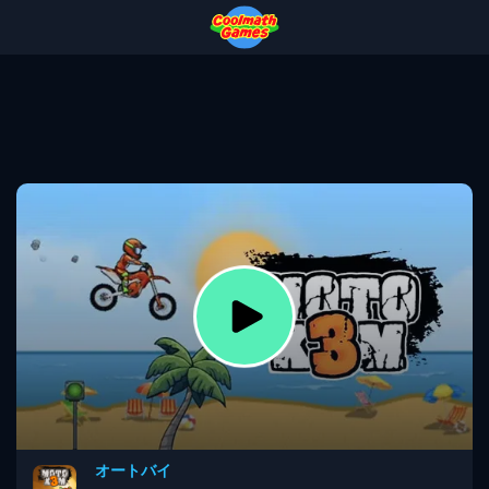
Skip
Skip
Skip
Skip
to
to
to
to
Top
Navigation
Main
Footer
of
Content
Page
オートバイ