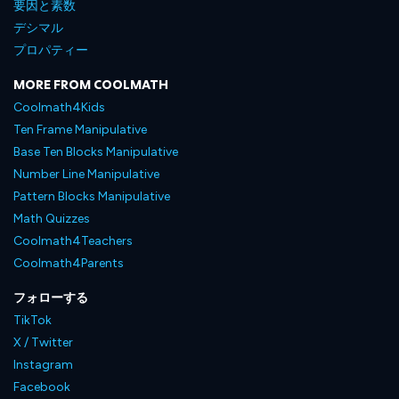
要因と素数
デシマル
プロパティー
MORE FROM COOLMATH
Coolmath4Kids
Ten Frame Manipulative
Base Ten Blocks Manipulative
Number Line Manipulative
Pattern Blocks Manipulative
Math Quizzes
Coolmath4Teachers
Coolmath4Parents
フォローする
TikTok
X / Twitter
Instagram
Facebook