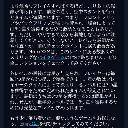
より危険なプレイをすればするほど、より多くの報
酬が得られます。前述の通り、空中スタントを行う
とタイムが短縮されます。つまり、フロントフリッ
プやバックフリップが強く推奨され、場合によって
は3つ星を獲得するために必須となることもありま
す。ただし、やりすぎて頭から着地しないように注
意してください。そうしないと、レベルを最初から
やり直すか、前のチェックポイントに戻る必要があ
ります。Moto X3Mは、このサイトにある数多くの
スリリングな
バイクゲーム
の1つに過ぎません。ぜひ
全コレクションをチェックしてみてください。
各レベルの最後には星が与えられ、プレイヤーは毎
回1つ星から3つ星まで獲得できます。星の数はプレ
イヤーのタイムによって決まり、各レベルには3つ星
を獲得するための定められたタイムが設定されてい
ます。最初のうちは3つ星を獲得するのは簡単かもし
れませんが、後半のレベルでは、3つ星を獲得するた
めには完璧なプレイが求められます。
もう少し落ち着いた、似たようなゲームをお探しな
ら、
Eggy Car
をぜひチェックしてみてください。