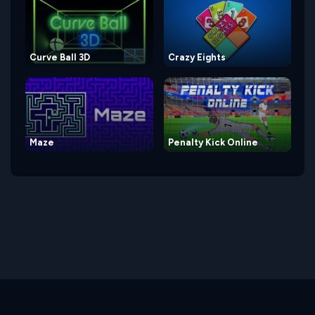
Curve Ball 3D
Crazy Eights
Maze
Penalty Kick Online