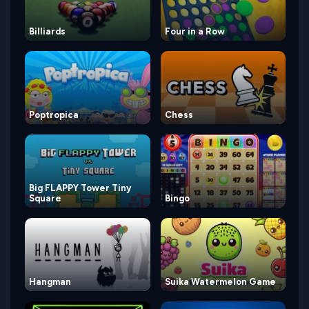
Billiards
Four in a Row
Poptropica
Chess
Big FLAPPY Tower Tiny
Square
Bingo
Hangman
Suika Watermelon Game