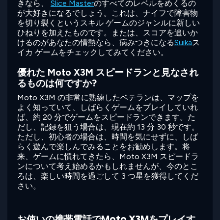
きなら、
Slice Master
のすべてのレベルをめくるの
が大好きになるでしょう。これは、ナイフで障害物
を切り裂くというスキル ゲームのジャンルに新しい
ひねりを加えたものです。または、スコアを追いか
けるのがあなたの情熱なら、病みつきになる
Suika
ス
イカ ゲームをチェックしてみてください。
優れた Moto X3M スピードランと見なされ
るものは何ですか?
Moto X3M の非常に熟練したベテランは、マップを
よく知っていて、しばらくゲームをプレイしていれ
ば、約 20 分でゲームをスピードランできます。た
だし、記録を狙う場合は、現在約 13 分 30 秒です。
ただし、初心者の場合は、時間を気にせずに、しば
らく遊んで楽しんでみることをお勧めします。将
来、ゲームに慣れてきたら、Moto X3M スピードラ
ンについて考え始めるかもしれませんが、今のとこ
ろは、楽しい時間を過ごして 3 つ星を獲得してくだ
さい。
お使いの携帯電話でMoto X3Mをプレイす