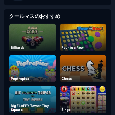
クールマスのおすすめ
Billiards
Four in a Row
Poptropica
Chess
Big FLAPPY Tower Tiny
Square
Bingo