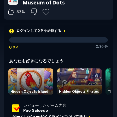
Museum of Dots
83%
ログインして XP を維持する
0 XP
0/30 分
あなたも好きになるでしょう
Hidden Objects Island
Hidden Objects Pirates
The 
レビューしたゲーム内容
Pao Salcedo
ゲームレビューガイドラインについて学ぶ