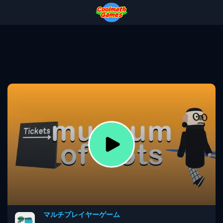
Skip
Skip
Skip
Skip
to
to
to
to
Top
Navigation
Main
Footer
of
Content
Page
マルチプレイヤーゲーム