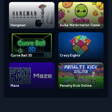
Hangman
Suika Watermelon Game
Curve Ball 3D
Crazy Eights
Maze
Penalty Kick Online