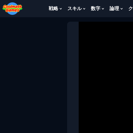
Skip
Skip
Skip
Skip
to
to
to
to
戦略
スキル
数字
論理
ク
Show
Show
Show
Sho
Top
Navigation
Main
Footer
Submenu
Submenu
Submenu
Sub
of
Content
For
For
For
For
Page
戦
ス
数
論
略
キ
字
理
ル