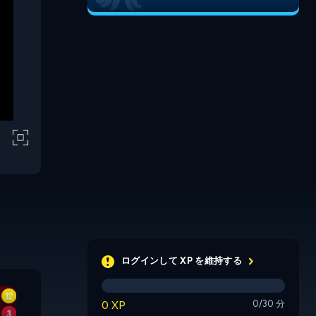
ログインして XP を維持する
Block Shooter
Orcs vs Elves
Frenzy
Blast Red
0 XP
0/30 分