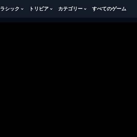
ラシック
トリビア
カテゴリー
すべてのゲーム
w
Show
Show
Show
menu
Submenu
Submenu
Submenu
For
For
For
ク
ト
カ
ラ
リ
テ
シ
ビ
ゴ
ッ
ア
リ
ク
ー