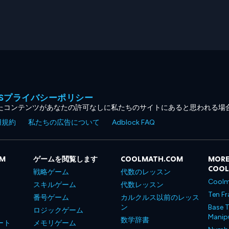
MESプライバシーポリシー
たコンテンツがあなたの許可なしに私たちのサイトにあると思われる場
用規約
私たちの広告について
Adblock FAQ
OM
ゲームを閲覧します
COOLMATH.COM
MORE
COO
戦略ゲーム
代数のレッスン
Coolm
スキルゲーム
代数レッスン
Ten Fr
番号ゲーム
カルクルス以前のレッス
ン
Base T
ロジックゲーム
Manipu
数学辞書
ート
メモリゲーム