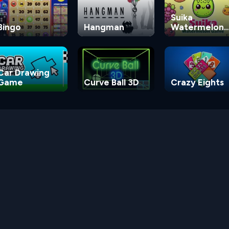
Suika
Bingo
Hangman
Watermelon
Game
Car Drawing
Game
Curve Ball 3D
Crazy Eights