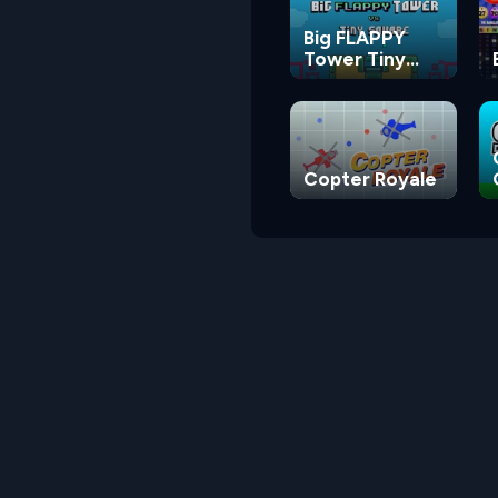
Big FLAPPY
Tower Tiny
Square
Copter Royale