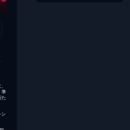
に、
。準
新た
をシ