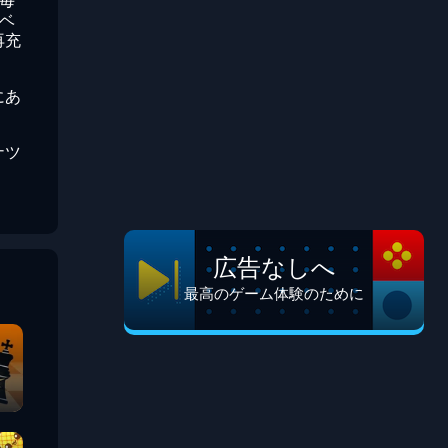
、毎
レベ
再充
にあ
ナツ
広告なしへ
最高のゲーム体験のために