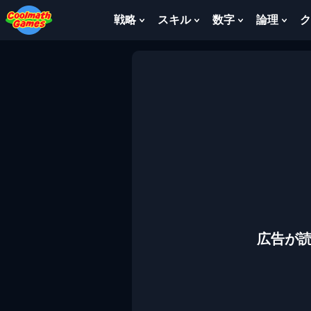
Skip
Skip
Skip
Skip
to
to
to
to
戦略
スキル
数字
論理
ク
Show
Show
Show
Sho
Top
Navigation
Main
Footer
Submenu
Submenu
Submenu
Sub
of
Content
For
For
For
For
Page
戦
ス
数
論
略
キ
字
理
ル
広告が