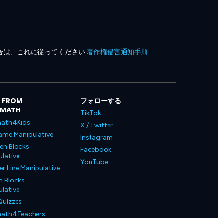
合は、これに従ってください
著作権侵害通知手順
.
 FROM
フォローする
LMATH
TikTok
ath4Kids
X / Twitter
ame Manipulative
Instagram
en Blocks
Facebook
lative
YouTube
 Line Manipulative
n Blocks
lative
Quizzes
ath4Teachers