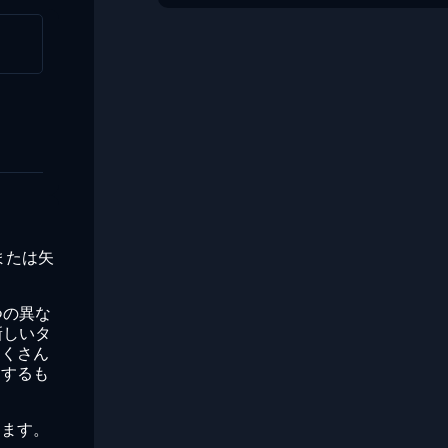
または矢
つの異な
新しいタ
たくさん
りするも
ります。