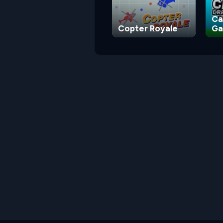
Ca
Copter Royale
G