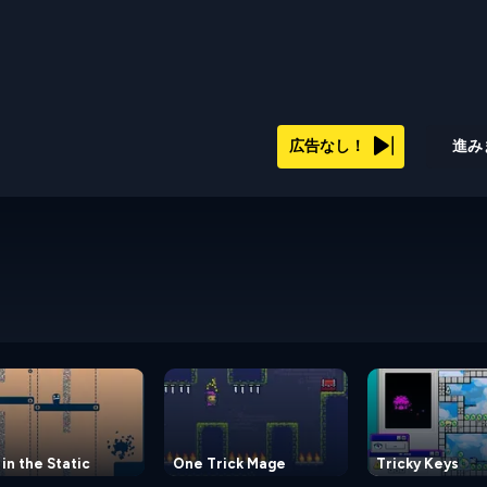
広告なし！
進み
 in the Static
One Trick Mage
Tricky Keys