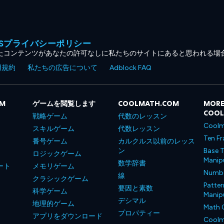
MESプライバシーポリシー
たコンテンツがあなたの許可なしに私たちのサイトにあると思われる場
用規約
私たちの広告について
Adblock FAQ
OM
ゲームを閲覧します
COOLMATH.COM
MORE
COO
戦略ゲーム
代数のレッスン
Coolm
スキルゲーム
代数レッスン
Ten Fr
番号ゲーム
カルクルス以前のレッス
ン
Base T
ロジックゲーム
Manipu
数学辞書
ート
メモリゲーム
Number
線
クラシックゲーム
Patter
要因と素数
科学ゲーム
Manipu
デシマル
地理的ゲーム
Math 
プロパティー
アプリをダウンロード
Coolm