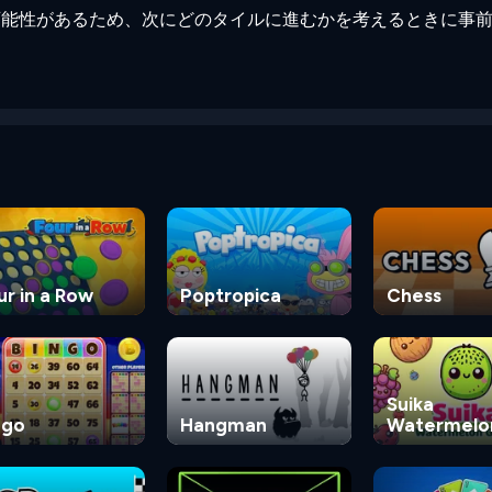
可能性があるため、次にどのタイルに進むかを考えるときに事
ur in a Row
Poptropica
Chess
Suika
ngo
Hangman
Watermelo
Game