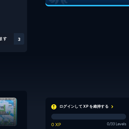
ます
2
Howard's Loss
Polly the Frog 3
ログインして XP を維持する
0 XP
0/33 Levels