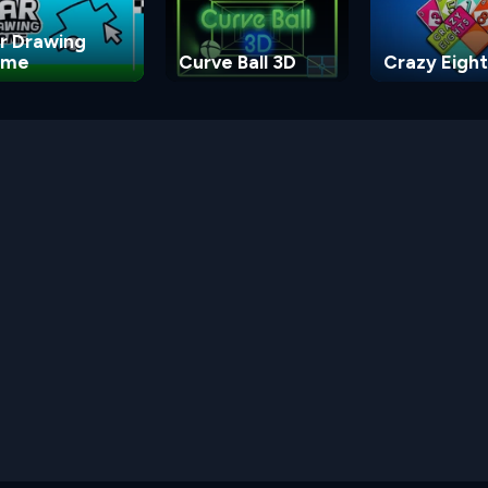
r Drawing
ame
Curve Ball 3D
Crazy Eight