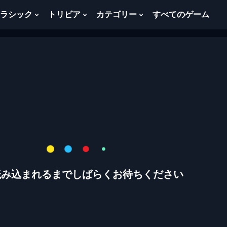
ラシック
トリビア
カテゴリー
すべてのゲーム
w
Show
Show
Show
menu
Submenu
Submenu
Submenu
For
For
For
ク
ト
カ
ラ
リ
テ
シ
ビ
ゴ
ッ
ア
リ
ク
ー
読み込まれるまでしばらくお待ちください