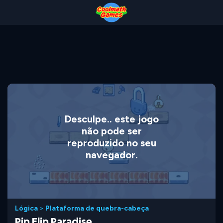
Skip
Skip
Skip
Skip
to
to
to
to
Top
Navigation
Main
Footer
of
Content
Page
Desculpe.. este jogo
não pode ser
reproduzido no seu
navegador.
Lógica
>
Plataforma de quebra-cabeça
Pip Flip Paradise