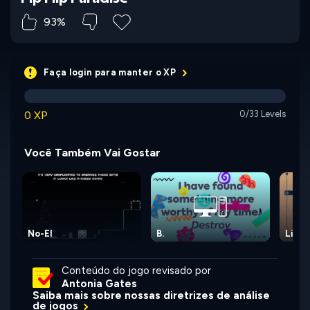
93%
Faça login para manter o XP
0 XP
0/33 Levels
Você Também Vai Gostar
No-El
B.
Life 
Conteúdo do jogo revisado por
Antonia Gates
Saiba mais sobre nossas diretrizes de análise
de jogos