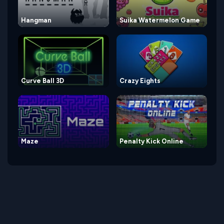
Hangman
Suika Watermelon Game
Curve Ball 3D
Crazy Eights
Maze
Penalty Kick Online