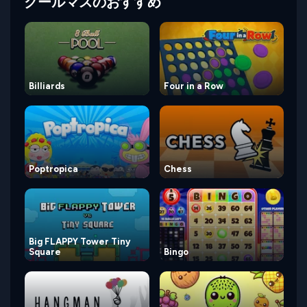
クールマスのおすすめ
Billiards
Four in a Row
Poptropica
Chess
Big FLAPPY Tower Tiny
Square
Bingo