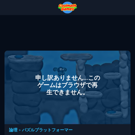
Skip
Skip
Skip
Skip
to
to
to
to
Top
Navigation
Main
Footer
of
Content
Page
申し訳ありません...この
ゲームはブラウザで再
生できません。
論理
>
パズルプラットフォーマー