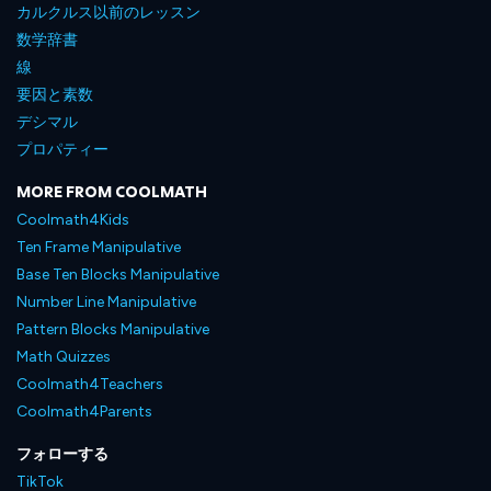
カルクルス以前のレッスン
数学辞書
線
要因と素数
デシマル
プロパティー
MORE FROM COOLMATH
Coolmath4Kids
Ten Frame Manipulative
Base Ten Blocks Manipulative
Number Line Manipulative
Pattern Blocks Manipulative
Math Quizzes
Coolmath4Teachers
Coolmath4Parents
フォローする
TikTok