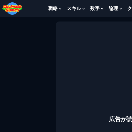
Skip
Skip
Skip
Skip
to
to
to
to
戦略
スキル
数字
論理
ク
Show
Show
Show
Sho
Top
Navigation
Main
Footer
Submenu
Submenu
Submenu
Sub
of
Content
For
For
For
For
Page
戦
ス
数
論
略
キ
字
理
ル
広告が