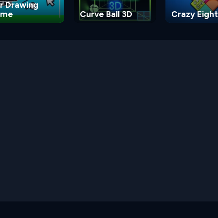
r Drawing
ame
Curve Ball 3D
Crazy Eight