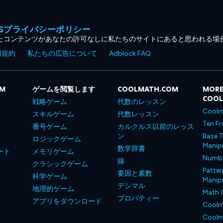
MESプライバシーポリシー
たコンテンツがあなたの許可なしに私たちのサイトにあると思われる場
用規約
私たちの広告について
Adblock FAQ
OM
ゲームを閲覧します
COOLMATH.COM
MORE
COO
戦略ゲーム
代数のレッスン
Coolm
スキルゲーム
代数レッスン
Ten Fr
番号ゲーム
カルクルス以前のレッス
ン
Base T
ロジックゲーム
Manipu
数学辞書
ート
メモリゲーム
Number
線
クラシックゲーム
Patter
要因と素数
科学ゲーム
Manipu
デシマル
地理的ゲーム
Math 
プロパティー
アプリをダウンロード
Coolm
Coolm