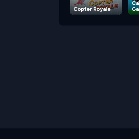
Ca
Copter Royale
G