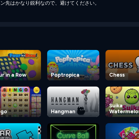
ペン先はかなり鋭利なので、避けてください。
ur in a Row
Poptropica
Chess
Suika
ngo
Hangman
Watermelo
Game