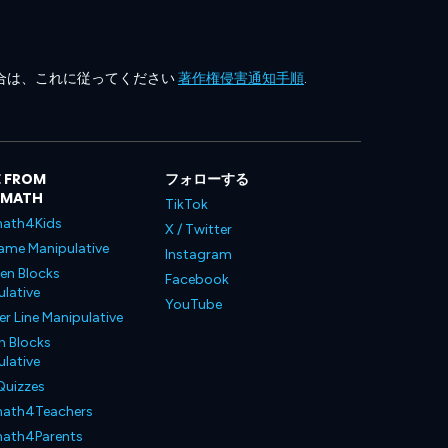
合は、これに従ってください
著作権侵害通知手順
.
 FROM
フォローする
LMATH
TikTok
ath4Kids
X / Twitter
ame Manipulative
Instagram
en Blocks
Facebook
lative
YouTube
 Line Manipulative
n Blocks
lative
Quizzes
ath4Teachers
ath4Parents