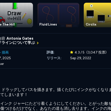
 The Hill
Fluid Lines
Circlix
内容
Antonia Gates
ドラインについて学ぶ
>
描画
評価:
4.3 / 5
(3,047 投票)
7, 2025
リリース:
Sep 29, 2022
ser
ンド ドラッグしてパスを描きます。描くたびにインクがなくなり
れてしまいます！
インク ジャーにたどり着くようにしてください。とがった敵
を傷つけるだけでなく、あなたの道も消し去ります。インクの