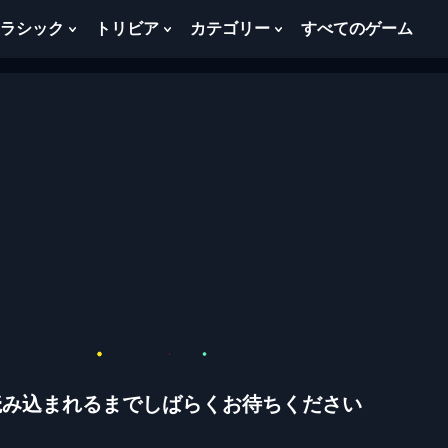
ラシック
トリビア
カテゴリー
すべてのゲーム
w
Show
Show
Show
menu
Submenu
Submenu
Submenu
For
For
For
ク
ト
カ
ラ
リ
テ
シ
ビ
ゴ
ッ
ア
リ
ク
ー
読み込まれるまでしばらくお待ちください