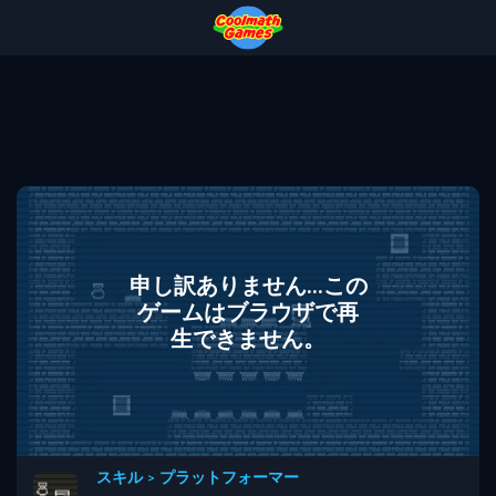
Skip
Skip
Skip
Skip
to
to
to
to
Top
Navigation
Main
Footer
of
Content
Page
申し訳ありません...この
ゲームはブラウザで再
生できません。
スキル
>
プラットフォーマー