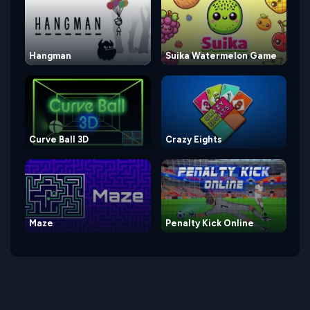
Hangman
Suika Watermelon Game
Curve Ball 3D
Crazy Eights
Maze
Penalty Kick Online