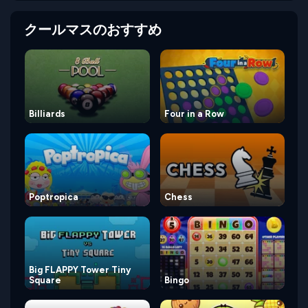
クールマスのおすすめ
Billiards
Four in a Row
Poptropica
Chess
Big FLAPPY Tower Tiny
Square
Bingo