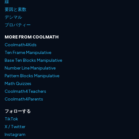
線
要因と素数
デシマル
プロパティー
MORE FROM COOLMATH
Coolmath4Kids
Ten Frame Manipulative
Base Ten Blocks Manipulative
Number Line Manipulative
Pattern Blocks Manipulative
Math Quizzes
Coolmath4Teachers
Coolmath4Parents
フォローする
TikTok
X / Twitter
Instagram