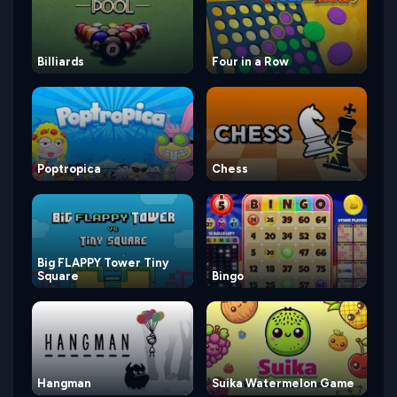
Billiards
Four in a Row
Poptropica
Chess
Big FLAPPY Tower Tiny
Square
Bingo
Hangman
Suika Watermelon Game