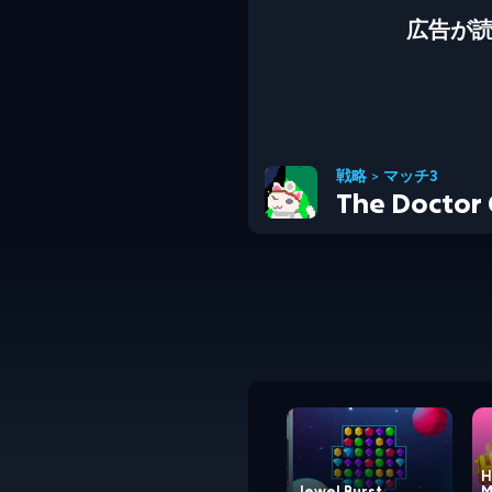
広告が
戦略
>
マッチ3
The Doctor 
H
Jewel Burst
M