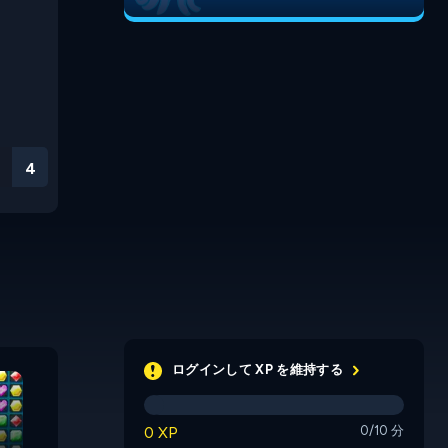
3
Candy Word
Jewel Mo
ログインして XP を維持する
0 XP
0/10 分
Cubes Frenzy