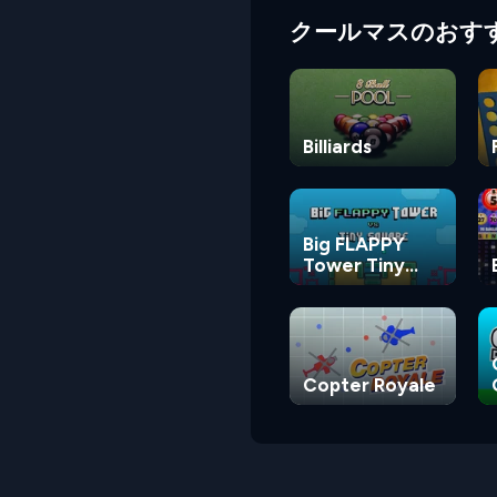
クールマスのおす
Billiards
Big FLAPPY
Tower Tiny
Square
Copter Royale