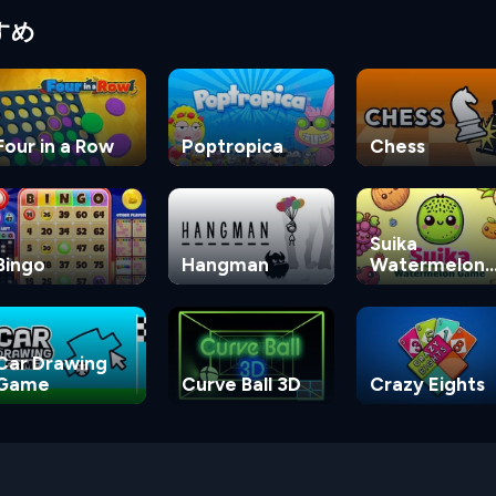
すめ
Four in a Row
Poptropica
Chess
Suika
Bingo
Hangman
Watermelon
Game
Car Drawing
Game
Curve Ball 3D
Crazy Eights