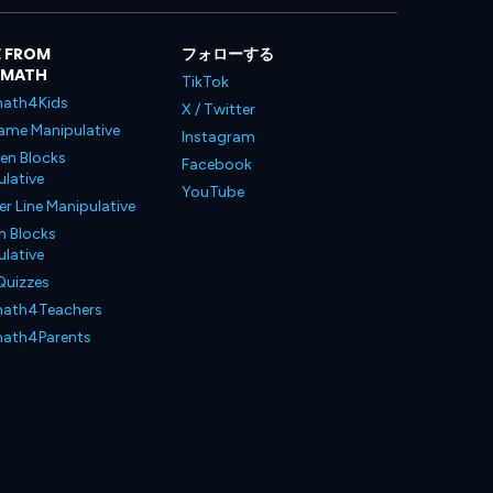
 FROM
フォローする
LMATH
TikTok
ath4Kids
X / Twitter
ame Manipulative
Instagram
en Blocks
Facebook
lative
YouTube
 Line Manipulative
n Blocks
lative
Quizzes
ath4Teachers
ath4Parents