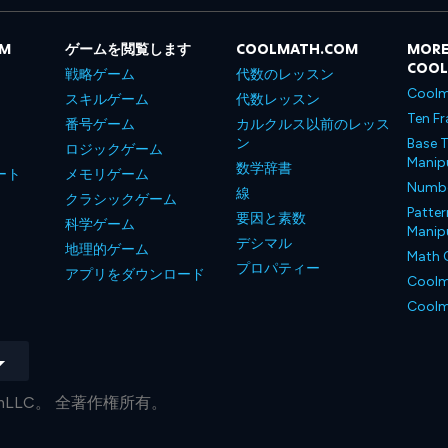
OM
ゲームを閲覧します
COOLMATH.COM
MORE
COO
戦略ゲーム
代数のレッスン
Coolm
スキルゲーム
代数レッスン
Ten Fr
番号ゲーム
カルクルス以前のレッス
ン
Base T
ロジックゲーム
Manipu
数学辞書
ート
メモリゲーム
Number
線
クラシックゲーム
Patter
要因と素数
科学ゲーム
Manipu
デシマル
地理的ゲーム
Math 
プロパティー
アプリをダウンロード
Coolm
Coolm
.comLLC。 全著作権所有。