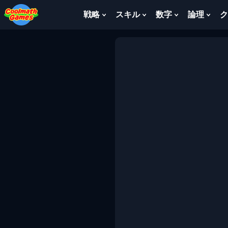
Skip
Skip
Skip
Skip
to
to
to
to
戦略
スキル
数字
論理
ク
Show
Show
Show
Sho
Top
Navigation
Main
Footer
Submenu
Submenu
Submenu
Sub
of
Content
For
For
For
For
Page
戦
ス
数
論
略
キ
字
理
ル