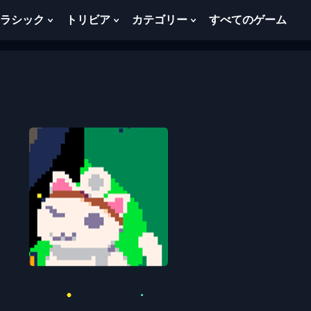
ラシック
トリビア
カテゴリー
すべてのゲーム
w
Show
Show
Show
menu
Submenu
Submenu
Submenu
For
For
For
ク
ト
カ
ラ
リ
テ
シ
ビ
ゴ
ッ
ア
リ
ク
ー