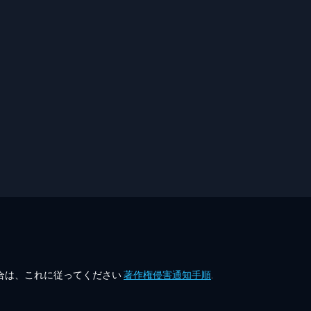
合は、これに従ってください
著作権侵害通知手順
.