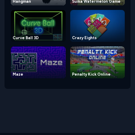
Hangman
Suika Watermelon Game
Curve Ball 3D
Crazy Eights
Maze
Penalty Kick Online