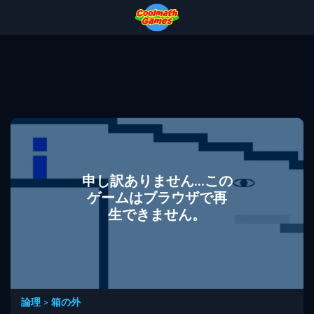
Skip
Skip
Skip
Skip
to
to
to
to
Top
Navigation
Main
Footer
of
Content
Page
申し訳ありません...この
ゲームはブラウザで再
生できません。
論理
>
箱の外