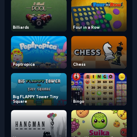
Billiards
Four in a Row
Poptropica
Chess
Big FLAPPY Tower Tiny
Square
Bingo