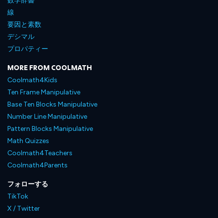
数学辞書
線
要因と素数
デシマル
プロパティー
MORE FROM COOLMATH
Coolmath4Kids
Ten Frame Manipulative
Base Ten Blocks Manipulative
Number Line Manipulative
Pattern Blocks Manipulative
Math Quizzes
Coolmath4Teachers
Coolmath4Parents
フォローする
TikTok
X / Twitter